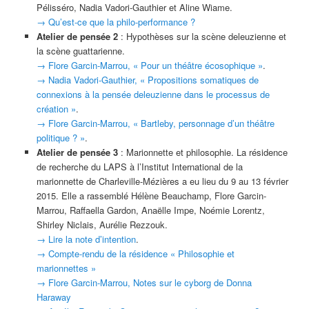
Pélisséro, Nadia Vadori-Gauthier et Aline Wiame.
→ Qu’est-ce que la philo-performance ?
Atelier de pensée 2
: Hypothèses sur la scène deleuzienne et
la scène guattarienne.
→ Flore Garcin-Marrou, « Pour un théâtre écosophique »
.
→ Nadia Vadori-Gauthier, « Propositions somatiques de
connexions à la pensée deleuzienne dans le processus de
création »
.
→ Flore Garcin-Marrou, « Bartleby, personnage d’un théâtre
politique ? »
.
Atelier de pensée 3
: Marionnette et philosophie. La résidence
de recherche du LAPS à l’Institut International de la
marionnette de Charleville-Mézières a eu lieu du 9 au 13 février
2015. Elle a rassemblé Hélène Beauchamp, Flore Garcin-
Marrou, Raffaella Gardon, Anaëlle Impe, Noémie Lorentz,
Shirley Niclais, Aurélie Rezzouk.
→ Lire la note d’intention
.
→ Compte-rendu de la résidence « Philosophie et
marionnettes »
→ Flore Garcin-Marrou, Notes sur le cyborg de Donna
Haraway