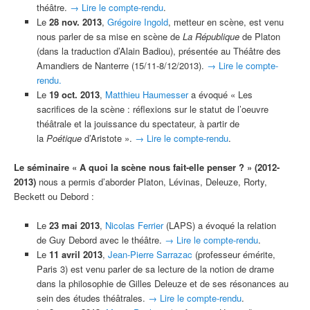
théâtre.
→ Lire le compte-rendu
.
Le
28 nov. 2013
,
Grégoire Ingold
, metteur en scène, est venu
nous parler de sa mise en scène de
La République
de Platon
(dans la traduction d’Alain Badiou), présentée au Théâtre des
Amandiers de Nanterre (15/11-8/12/2013).
→ Lire le compte-
rendu.
Le
19 oct. 2013
,
Matthieu Haumesser
a évoqué « Les
sacrifices de la scène : réflexions sur le statut de l’oeuvre
théâtrale et la jouissance du spectateur, à partir de
la
Poétique
d’Aristote ».
→ Lire le compte-rendu
.
Le séminaire « A quoi la scène nous fait-elle penser ? » (2012-
2013)
nous a permis d’aborder Platon, Lévinas, Deleuze, Rorty,
Beckett ou Debord :
Le
23 mai 2013
,
Nicolas Ferrier
(LAPS) a évoqué la relation
de Guy Debord avec le théâtre.
→ Lire le compte-rendu
.
Le
11 avril 2013
,
Jean-Pierre Sarrazac
(professeur émérite,
Paris 3) est venu parler de sa lecture de la notion de drame
dans la philosophie de Gilles Deleuze et de ses résonances au
sein des études théâtrales.
→ Lire le compte-rendu
.