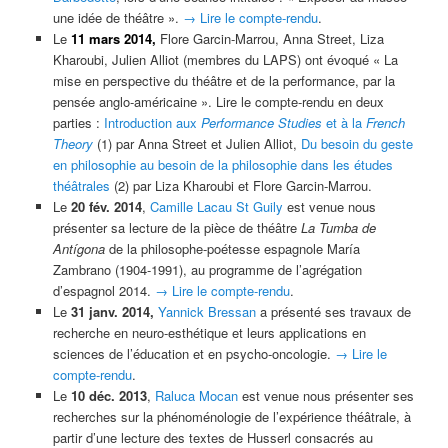
une idée de théâtre ».
→ Lire le compte-rendu
.
Le
11 mars 2014,
Flore Garcin-Marrou, Anna Street, Liza
Kharoubi, Julien Alliot (membres du LAPS) ont évoqué « La
mise en perspective du théâtre et de la performance, par la
pensée anglo-américaine ». Lire le compte-rendu en deux
parties :
Introduction aux
Performance Studies
et à la
French
Theory
(1) par Anna Street et Julien Alliot,
Du besoin du geste
en philosophie au besoin de la philosophie dans les études
théâtrales
(2) par Liza Kharoubi et Flore Garcin-Marrou.
Le
20 fév. 2014
,
Camille Lacau St Guily
est venue nous
présenter sa lecture de la pièce de théâtre
La Tumba de
Antígona
de la philosophe-poétesse espagnole María
Zambrano (1904-1991), au programme de l’agrégation
d’espagnol 2014.
→ Lire le compte-rendu
.
Le
31 janv. 2014
,
Yannick Bressan
a présenté ses travaux de
recherche en neuro-esthétique et leurs applications en
sciences de l’éducation et en psycho-oncologie.
→ Lire le
compte-rendu
.
Le
10 déc. 2013
,
Raluca Mocan
est venue nous présenter ses
recherches sur la phénoménologie de l’expérience théâtrale, à
partir d’une lecture des textes de Husserl consacrés au