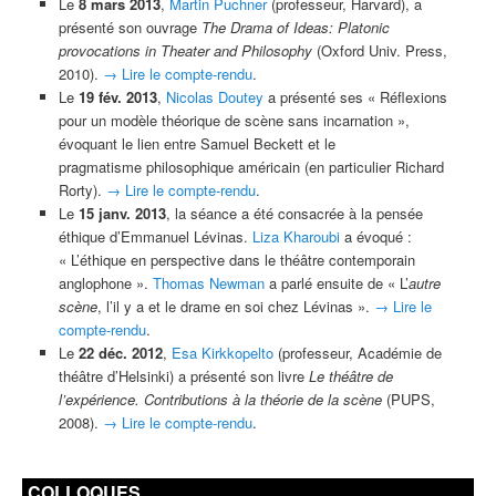
Le
8 mars 2013
,
Martin Puchner
(professeur, Harvard), a
présenté son ouvrage
The Drama of Ideas: Platonic
provocations in Theater and Philosophy
(Oxford Univ. Press,
2010).
→ Lire le compte-rendu
.
Le
19 fév. 2013
,
Nicolas Doutey
a présenté ses « Réflexions
pour un modèle théorique de scène sans incarnation »,
évoquant le lien entre Samuel Beckett et le
pragmatisme philosophique américain (en particulier Richard
Rorty).
→ Lire le compte-rendu
.
Le
15 janv. 2013
, la séance a été consacrée à la pensée
éthique d’Emmanuel Lévinas.
Liza Kharoubi
a évoqué :
« L’éthique en perspective dans le théâtre contemporain
anglophone ».
Thomas Newman
a parlé ensuite de « L’
autre
scène
, l’il y a et le drame en soi chez Lévinas ».
→ Lire le
compte-rendu
.
Le
22 déc. 2012
,
Esa Kirkkopelto
(professeur, Académie de
théâtre d’Helsinki) a présenté son livre
Le théâtre de
l’expérience. Contributions à la théorie de la scène
(PUPS,
2008).
→ Lire le compte-rendu
.
COLLOQUES