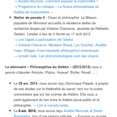
→ Aurélie Rezzouk, Comment exposer la marionnette ?
→ Programme du colloque « La Scène philosophique du
théâtre de marionnettes »
Atelier de pensée 4
: Clown et philosophie. La Maison
populaire de Montreuil accueille la résidence atelier de
recherche dirigée par Violaine Chavanne, assistée de Raffaella
Gardon. L’atelier a lieu du 5 février au 17 avril 2015.
→ Lire l’appel à participation de l’atelier.
→ Violaine Chavanne, Maïwenn Braud, Luc Crochez, Anaëlle
Impe, Sillages d’une traversée philosophico-clownesque
.
→ Ismaël Jude, Les phénoménologues sont des clowns
.
Le séminaire « Philosophies du théâtre » (2013-2014)
nous a
permis d’aborder Aristote, Platon, Husserl, Butler, Ronell … :
Le
29 avr. 2014
, nous avons reçu Dominique Paquet, à propos
de ses études sur la théâtralité du savoir, tant sur la scène
universitaire que sur les scènes de théâtre. Elle nous a
parlé également du lien entre le théâtre jeune public et la
philosophie.
→ Lire le compte-rendu
.
Le
8 avr. 2014,
nous avons reçu
Aurélie Rezzouk et Sarah
Barbedette
, lors d’une séance intitulée : « Exposer au musée