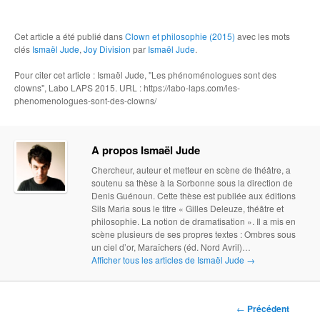
Cet article a été publié dans
Clown et philosophie (2015)
avec les mots
clés
Ismaël Jude
,
Joy Division
par
Ismaël Jude
.
Pour citer cet article : Ismaël Jude, "Les phénoménologues sont des
clowns", Labo LAPS 2015. URL : https://labo-laps.com/les-
phenomenologues-sont-des-clowns/
A propos Ismaël Jude
Chercheur, auteur et metteur en scène de théâtre, a
soutenu sa thèse à la Sorbonne sous la direction de
Denis Guénoun. Cette thèse est publiée aux éditions
Sils Maria sous le titre « Gilles Deleuze, théâtre et
philosophie. La notion de dramatisation ». Il a mis en
scène plusieurs de ses propres textes : Ombres sous
un ciel d’or, Maraîchers (éd. Nord Avril)…
Afficher tous les articles de Ismaël Jude
→
Navigation des
←
Précédent