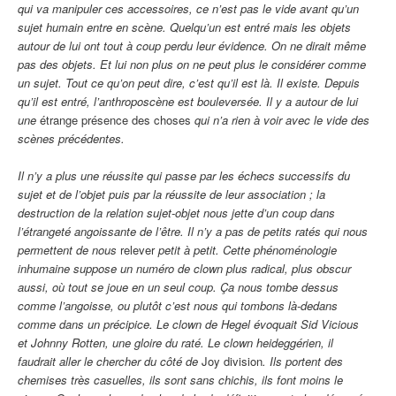
qui va manipuler ces accessoires, ce n’est pas le vide avant qu’un
sujet humain entre en scène. Quelqu’un est entré mais les objets
autour de lui ont tout à coup perdu leur évidence. On ne dirait même
pas des objets. Et lui non plus on ne peut plus le considérer comme
un sujet. Tout ce qu’on peut dire, c’est qu’il est là. Il existe. Depuis
qu’il est entré, l’anthroposcène est bouleversée. Il y a autour de lui
une
étrange présence des choses
qui n’a rien à voir avec le vide des
scènes précédentes.
Il n’y a plus une réussite qui passe par les échecs successifs du
sujet et de l’objet puis par la réussite de leur association ; la
destruction de la relation sujet-objet nous jette d’un coup dans
l’étrangeté angoissante de l’être. Il n’y a pas de petits ratés qui nous
permettent de nous
relever
petit à petit. Cette phénoménologie
inhumaine suppose un numéro de clown plus radical, plus obscur
aussi, où tout se joue en un seul coup. Ça nous tombe dessus
comme l’angoisse, ou plutôt c’est nous qui tombons là-dedans
comme dans un précipice. Le clown de Hegel évoquait Sid Vicious
et Johnny Rotten, une gloire du raté. Le clown heideggérien, il
faudrait aller le chercher du côté de
Joy division
. Ils portent des
chemises très casuelles, ils sont sans chichis, ils font moins le