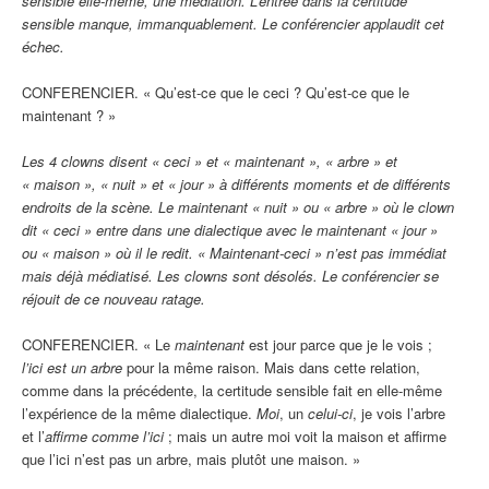
sensible elle-même, une médiation. L’entrée dans la certitude
sensible manque, immanquablement. Le conférencier applaudit cet
échec.
CONFERENCIER. « Qu’est-ce que le ceci ? Qu’est-ce que le
maintenant ? »
Les 4 clowns disent « ceci » et « maintenant », « arbre » et
« maison », « nuit » et « jour » à différents moments et de différents
endroits de la scène. Le maintenant « nuit » ou « arbre » où le clown
dit « ceci » entre dans une dialectique avec le maintenant « jour »
ou « maison » où il le redit. « Maintenant-ceci » n’est pas immédiat
mais déjà médiatisé. Les clowns sont désolés. Le conférencier se
réjouit de ce nouveau ratage.
CONFERENCIER. « Le
maintenant
est jour parce que je le vois ;
l’ici est un arbre
pour la même raison. Mais dans cette relation,
comme dans la précédente, la certitude sensible fait en elle-même
l’expérience de la même dialectique.
Moi
, un
celui-ci
, je vois l’arbre
et l’
affirme comme l’ici
; mais un autre moi voit la maison et affirme
que l’ici n’est pas un arbre, mais plutôt une maison. »