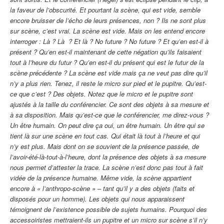
la faveur de l’obscurité. Et pourtant la scène, qui est vide, semble
encore bruisser de l’écho de leurs présences, non ? Ils ne sont plus
sur scène, c’est vrai. La scène est vide. Mais on les entend encore
interroger : Là ? Là ? Et là ? No future ? No future ? Et qu’en est-il à
présent ? Qu’en est-il maintenant de cette négation qu’ils faisaient
tout à l’heure du futur ? Qu’en est-il du présent qui est le futur de la
scène précédente ? La scène est vide mais ça ne veut pas dire qu’il
n’y a plus rien. Tenez, il reste le micro sur pied et le pupitre. Qu’est-
ce que c’est ? Des objets. Notez que le micro et le pupitre sont
ajustés à la taille du conférencier. Ce sont des objets à sa mesure et
à sa disposition. Mais qu’est-ce que le conférencier, me direz-vous ?
Un être humain. On peut dire ça oui, un être humain. Un être qui se
tient là sur une scène en tout cas. Qui était là tout à l’heure et qui
n’y est plus. Mais dont on se souvient de la présence passée, de
l’avoir-été-là-tout-à-l’heure, dont la présence des objets à sa mesure
nous permet d’attester la trace. La scène n’est donc pas tout à fait
vidée de la présence humaine. Même vide, la scène appartient
encore à « l’anthropo-scène » – tant qu’il y a des objets (faits et
disposés pour un homme). Les objets qui nous apparaissent
témoignent de l’existence possible de sujets humains. Pourquoi des
accessoiristes mettraient-ils un pupitre et un micro sur scène s’il n’y