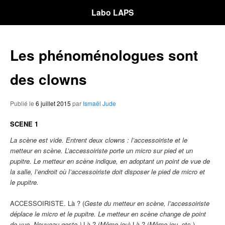
Labo LAPS
Les phénoménologues sont
des clowns
Publié le
6 juillet 2015
par
Ismaël Jude
SCENE 1
La scène est vide. Entrent deux clowns : l’accessoiriste et le
metteur en scène. L’accessoiriste porte un micro sur pied et un
pupitre. Le metteur en scène indique, en adoptant un point de vue de
la salle, l’endroit où l’accessoiriste doit disposer le pied de micro et
le pupitre.
ACCESSOIRISTE. Là ? (
Geste du metteur en scène, l’accessoiriste
déplace le micro et le pupitre. Le metteur en scène change de point
de vue. Nouveau geste.)
Là ? (
Même jeu
) Là ? (
Même jeu,
etc.)