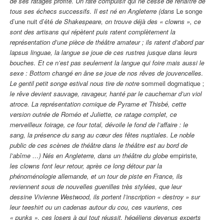
de ses ratages profite. Un raté compulsif qui ne cesse de renaître de
tous ses échecs successifs. Il est né en Angleterre (dans
Le songe
d’une nuit d’été
de Shakespeare, on trouve déjà des « clowns », ce
sont des artisans qui répètent puis ratent complètement la
représentation d’une pièce de théâtre amateur ; ils ratent d’abord par
lapsus linguae, la langue se joue de ces rustres jusque dans leurs
bouches. Et ce n’est pas seulement la langue qui foire mais aussi le
sexe : Bottom changé en âne se joue de nos rêves de jouvencelles.
Le gentil petit songe estival nous tire de notre
sommeil dogmatique ;
le rêve
devient sauvage, ravageur, hanté par le cauchemar d’un viol
atroce. La représentation comique de Pyrame et Thisbé, cette
version outrée de Roméo et Juliette, ce ratage complet, ce
merveilleux foirage, ce four total, dévoile le fond de l’affaire : le
sang, la présence du sang au cœur des fêtes nuptiales. Le noble
public de ces scènes de théâtre dans le théâtre est au bord de
l’abîme …) Nés en Angleterre, dans un théâtre du globe
empiriste
,
les clowns font leur retour, après ce long détour par la
phénoménologie allemande, et un tour de piste en France, ils
reviennent sous de nouvelles guenilles très stylées, que leur
dessine Vivienne Westwood, ils portent l’inscription « destroy » sur
leur teeshirt ou un cadenas autour du cou, ces vauriens, ces
« punks », ces losers à qui tout réussit, hégéliens devenus experts