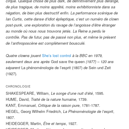
cirque. Quelque chose de plus dark, de définitivement plus dérangé,
de plus tragique, de moins apprêté, moins exhibitionniste dans sa
négation, de bien plus destructif enfin. La performance scénique de
Ian Curtis, cette danse d’idiot épileptique, c’est un numéro de clown
post-punk, une exploration du ravage de l’angoisse d’être étranger
au monde où nous nous trouvons jetés. La Reine a perdu le
contrôle. Pas de futur, pas de passé non plus, et même le présent
de l’anthroposcène est complètement bousculé.
Quatre clowns jouent
She’s lost control
à la BBC en 1979,
seulement deux ans après
God save the queen
(1977) – 120 ans
séparent
La phénoménologie de l’esprit (1807)
de
Sein und Zeit
(1927)
.
CHRONOLOGIE
SHAKESPEARE, William,
Le songe d’une nuit d’été
, 1595.
HUME, David,
Traité de la nature humaine,
1739.
KANT, Emmanuel,
Critique de la raison pure
, 1781-1787.
HEGEL, Georg Wilhelm Friedrich,
La Phénoménologie de l’esprit
,
1807.
HEIDEGGER, Martin,
Être et temps
, 1927.