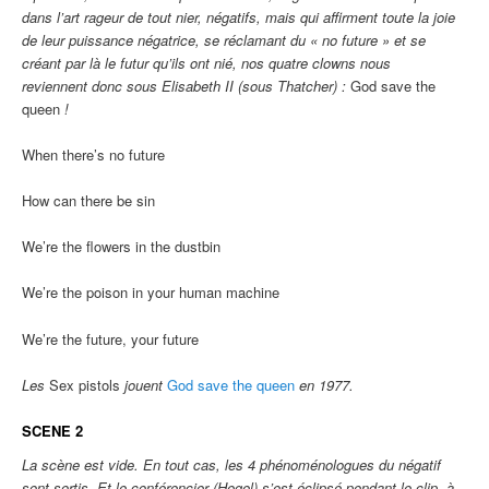
dans l’art rageur de tout nier, négatifs, mais qui affirment toute la joie
de leur puissance négatrice, se réclamant du « no future » et se
créant par là le futur qu’ils ont nié, nos quatre clowns nous
reviennent donc sous Elisabeth II (sous Thatcher) :
God save the
queen
!
When there’s no future
How can there be sin
We’re the flowers in the dustbin
We’re the poison in your human machine
We’re the future, your future
Les
Sex pistols
jouent
God save the queen
en 1977.
SCENE 2
La scène est vide. En tout cas, les 4 phénoménologues du négatif
sont sortis. Et le conférencier (Hegel) s’est éclipsé pendant le clip, à