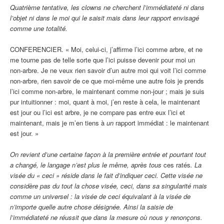
Quatrième tentative, les clowns ne cherchent l’immédiateté ni dans
l’objet ni dans le moi qui le saisit mais dans leur rapport envisagé
comme une totalité.
CONFERENCIER. « Moi, celui-ci, j’affirme l’ici comme arbre, et ne
me tourne pas de telle sorte que l’ici puisse devenir pour moi un
non-arbre. Je ne veux rien savoir d’un autre moi qui voit l’ici comme
non-arbre, rien savoir de ce que moi-même une autre fois je prends
l’ici comme non-arbre, le maintenant comme non-jour ; mais je suis
pur intuitionner : moi, quant à moi, j’en reste à cela, le maintenant
est jour ou l’ici est arbre, je ne compare pas entre eux l’ici et
maintenant, mais je m’en tiens à
un
rapport immédiat : le maintenant
est jour. »
On revient d’une certaine façon à la première entrée et pourtant tout
a changé, le langage n’est plus le même, après tous
ces ratés
. La
visée du « ceci » réside dans le fait d’indiquer ceci. Cette visée ne
considère pas du tout la chose visée, ceci, dans sa singularité mais
comme un universel : la visée de ceci équivalant à la visée de
n’importe quelle autre chose désignée. Ainsi la saisie de
l’immédiateté ne réussit que dans la mesure où nous y renonçons.