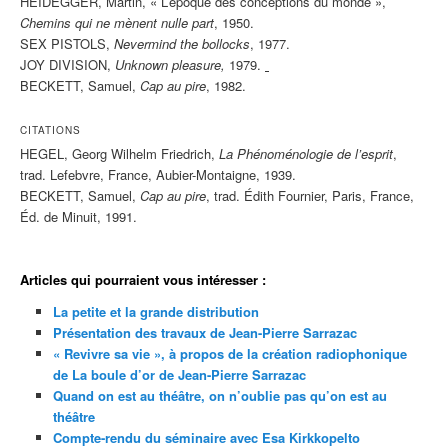
HEIDEGGER, Martin, « L’époque des conceptions du monde »,
Chemins qui ne mènent nulle part
, 1950.
SEX PISTOLS,
Nevermind the bollocks
, 1977.
JOY DIVISION,
Unknown pleasure,
1979.
BECKETT, Samuel,
Cap au pire
, 1982.
CITATIONS
HEGEL, Georg Wilhelm Friedrich,
La Phénoménologie de l’esprit
,
trad. Lefebvre, France, Aubier-Montaigne, 1939.
BECKETT, Samuel,
Cap au pire
, trad. Édith Fournier, Paris, France,
Éd. de Minuit, 1991.
Articles qui pourraient vous intéresser :
La petite et la grande distribution
Présentation des travaux de Jean-Pierre Sarrazac
« Revivre sa vie », à propos de la création radiophonique
de La boule d’or de Jean-Pierre Sarrazac
Quand on est au théâtre, on n’oublie pas qu’on est au
théâtre
Compte-rendu du séminaire avec Esa Kirkkopelto