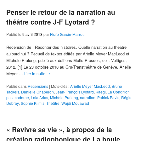
Penser le retour de la narration au
théâtre contre J-F Lyotard ?
Publié le
9 avril 2013
par
Flore Garcin-Marrou
Recension de : Raconter des histoires. Quelle narration au théâtre
aujourd’hui ? Recueil de textes édités par Arielle Meyer MacLeod et
Michèle Pralong, publié aux éditions Métis Presses, coll. Voltiges,
2012. [1] Le 23 octobre 2010 au Grü/Transthéâtre de Genève, Arielle
Meyer …
Lire la suite
→
Publié dans
Recensions
|
Mots-clés :
Arielle Meyer MacLeod
,
Bruno
Tackels
,
Danielle Chaperon
,
Jean-François Lyotard
,
Kaegi
,
La Condition
postmoderne
,
Lola Arias
,
Michèle Pralong
,
narration
,
Patrick Pavis
,
Régis
Debray
,
Sophie Klimis
,
Théâtre
,
Wajdi Mouawad
« Revivre sa vie », à propos de la
création radiophonique de La boule