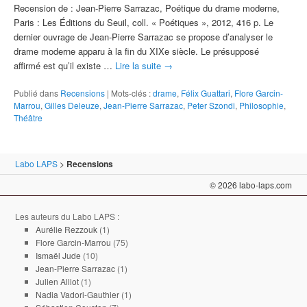
Recension de : Jean‑Pierre Sarrazac, Poétique du drame moderne,
Paris : Les Éditions du Seuil, coll. « Poétiques », 2012, 416 p. Le
dernier ouvrage de Jean-Pierre Sarrazac se propose d’analyser le
drame moderne apparu à la fin du XIXe siècle. Le présupposé
affirmé est qu’il existe …
Lire la suite
→
Publié dans
Recensions
|
Mots-clés :
drame
,
Félix Guattari
,
Flore Garcin-
Marrou
,
Gilles Deleuze
,
Jean-Pierre Sarrazac
,
Peter Szondi
,
Philosophie
,
Théâtre
Labo LAPS
>
Recensions
© 2026 labo-laps.com
Les auteurs du Labo LAPS :
Aurélie Rezzouk
(1)
Flore Garcin-Marrou
(75)
Ismaël Jude
(10)
Jean-Pierre Sarrazac
(1)
Julien Alliot
(1)
Nadia Vadori-Gauthier
(1)