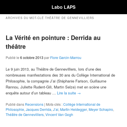
Labo LAPS
ARCHIVES DU MOT-CLÉ
THÉÂTRE DE GENNEVILLIERS
La Vérité en pointure : Derrida au
théâtre
Publié le
6 octobre 2013
par
Flore Garcin-Marrou
Le 9 juin 2013, au Théâtre de Gennevilliers, lors d’une des
nombreuses manifestations des 30 ans du Collège International de
Philosophie, la compagnie J’ai (Stéphanie Farison, Guillaume
Rannou, Juliette Rudent-Gili, Martin Selze) met en scène une
enquête autour d’un tableau …
Lire la suite
→
Publié dans
Recensions
|
Mots-clés :
Collège International de
Philosophie
,
Jacques Derrida
,
J’ai
,
Martin Heidegger
,
Meyer Schapiro
,
Théâtre de Gennevilliers
,
Vincent Van Gogh