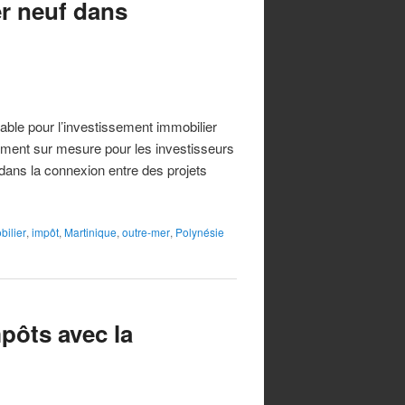
r neuf dans
ble pour l’investissement immobilier
ement sur mesure pour les investisseurs
ans la connexion entre des projets
bilier
,
impôt
,
Martinique
,
outre-mer
,
Polynésie
mpôts avec la