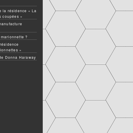
 la résidence « La
ns coupées »
manufacture
 marionnette ?
résidence
ionnettes »
 de Donna Haraway