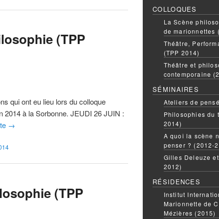
COLLOQUES
La Scène philoso
de marionnettes 
ilosophie (TPP
Théâtre, Perform
(TPP 2014)
Théâtre et philos
contemporaine (
SÉMINAIRES
ns qui ont eu lieu lors du colloque
Ateliers de pens
in 2014 à la Sorbonne. JEUDI 26 JUIN :
Philosophies du 
2014)
ite
→
A quoi la scène n
penser ? (2012-
014
Gilles Deleuze e
2012)
RÉSIDENCES
ilosophie (TPP
Institut Internati
Marionnette de C
Mézières (2015)