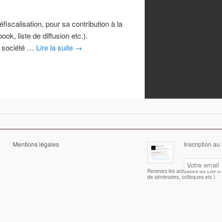
calisation, pour sa contribution à la
ok, liste de diffusion etc.).
e société …
Lire la suite
→
Mentions légales
Inscription au
Recevez les actualités du LAPS (
de séminaires, colloques etc.)