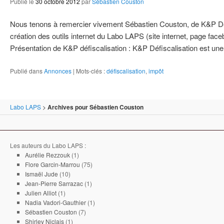
Publié le
30 octobre 2012
par
Sébastien Couston
Nous tenons à remercier vivement Sébastien Couston, de K&P Défis
création des outils internet du Labo LAPS (site internet, page facebo
Présentation de K&P défiscalisation : K&P Défiscalisation est un
Publié dans
Annonces
|
Mots-clés :
défiscalisation
,
impôt
Labo LAPS
>
Archives pour Sébastien Couston
Les auteurs du Labo LAPS :
Aurélie Rezzouk
(1)
Flore Garcin-Marrou
(75)
Ismaël Jude
(10)
Jean-Pierre Sarrazac
(1)
Julien Alliot
(1)
Nadia Vadori-Gauthier
(1)
Sébastien Couston
(7)
Shirley Niclais
(1)