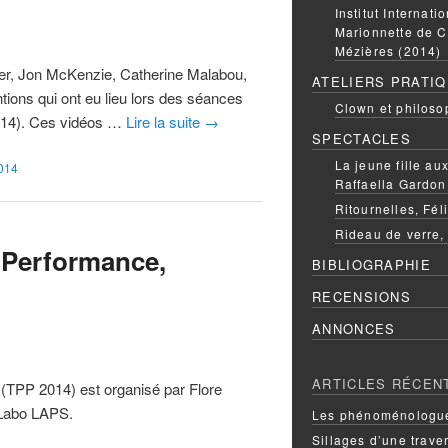
Institut Internati
Marionnette de C
Mézières (2014)
ner, Jon McKenzie, Catherine Malabou,
ATELIERS PRATI
ntions qui ont eu lieu lors des séances
Clown et philoso
2014). Ces vidéos …
Lire la suite
→
SPECTACLES
La jeune fille a
014
Raffaella Gardon
Ritournelles, Fél
Rideau de verre,
, Performance,
BIBLIOGRAPHIE
RECENSIONS
ANNONCES
ARTICLES RÉCEN
 (TPP 2014) est organisé par Flore
e Labo LAPS.
Les phénoménologue
Sillages d’une trave