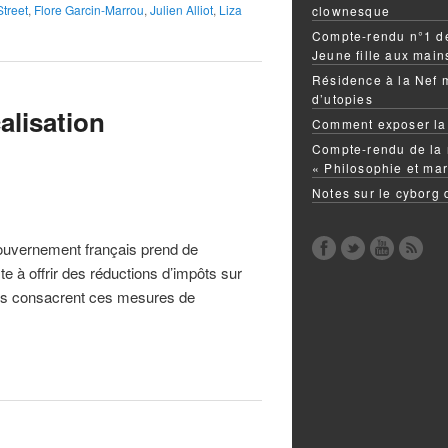
treet
,
Flore Garcin-Marrou
,
Julien Alliot
,
Liza
clownesque
Compte-rendu n°1 de
Jeune fille aux mai
Résidence à la Nef 
d’utopies
alisation
Comment exposer la
Compte-rendu de la 
« Philosophie et mar
Notes sur le cyborg
gouvernement français prend de
e à offrir des réductions d’impôts sur
tifs consacrent ces mesures de