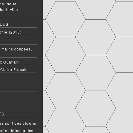
onal de la
harleville-
QUES
phie (2015)
ux mains coupées,
ix Guattari
 Claire Fercak
TS
s sont des clowns
rsée philosophico-