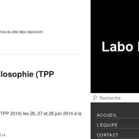
Menu principal
Aller au contenu prin
Aller au contenu sec
ance du site labo-laps.com
ilosophie (TPP
Recherche
PP 2014) les 26, 27 et 28 juin 2014 à la
ACCUEIL
L’EQUIPE
CONTACT
014