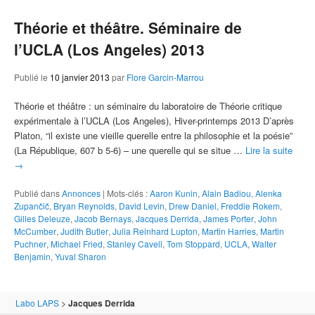
Théorie et théâtre. Séminaire de
l’UCLA (Los Angeles) 2013
Publié le
10 janvier 2013
par
Flore Garcin-Marrou
Théorie et théâtre : un séminaire du laboratoire de Théorie critique
expérimentale à l’UCLA (Los Angeles), Hiver-printemps 2013 D’après
Platon, “il existe une vieille querelle entre la philosophie et la poésie”
(La République, 607 b 5-6) – une querelle qui se situe …
Lire la suite
→
Publié dans
Annonces
|
Mots-clés :
Aaron Kunin
,
Alain Badiou
,
Alenka
Zupančič
,
Bryan Reynolds
,
David Levin
,
Drew Daniel
,
Freddie Rokem
,
Gilles Deleuze
,
Jacob Bernays
,
Jacques Derrida
,
James Porter
,
John
McCumber
,
Judith Butler
,
Julia Reinhard Lupton
,
Martin Harries
,
Martin
Puchner
,
Michael Fried
,
Stanley Cavell
,
Tom Stoppard
,
UCLA
,
Walter
Benjamin
,
Yuval Sharon
Labo LAPS
>
Jacques Derrida