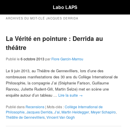
Labo LAPS
ARCHIVES DU MOT-CLÉ
JACQUES DERRIDA
La Vérité en pointure : Derrida au
théâtre
Publié le
6 octobre 2013
par
Flore Garcin-Marrou
Le 9 juin 2013, au Théâtre de Gennevilliers, lors d’une des
nombreuses manifestations des 30 ans du Collège International de
Philosophie, la compagnie J’ai (Stéphanie Farison, Guillaume
Rannou, Juliette Rudent-Gili, Martin Selze) met en scène une
enquête autour d’un tableau …
Lire la suite
→
Publié dans
Recensions
|
Mots-clés :
Collège International de
Philosophie
,
Jacques Derrida
,
J’ai
,
Martin Heidegger
,
Meyer Schapiro
,
Théâtre de Gennevilliers
,
Vincent Van Gogh