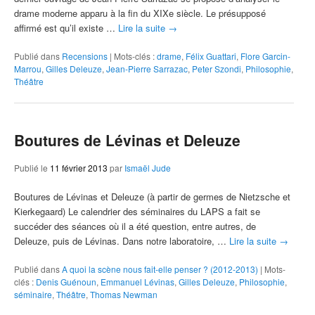
drame moderne apparu à la fin du XIXe siècle. Le présupposé
affirmé est qu’il existe …
Lire la suite
→
Publié dans
Recensions
|
Mots-clés :
drame
,
Félix Guattari
,
Flore Garcin-
Marrou
,
Gilles Deleuze
,
Jean-Pierre Sarrazac
,
Peter Szondi
,
Philosophie
,
Théâtre
Boutures de Lévinas et Deleuze
Publié le
11 février 2013
par
Ismaël Jude
Boutures de Lévinas et Deleuze (à partir de germes de Nietzsche et
Kierkegaard) Le calendrier des séminaires du LAPS a fait se
succéder des séances où il a été question, entre autres, de
Deleuze, puis de Lévinas. Dans notre laboratoire, …
Lire la suite
→
Publié dans
A quoi la scène nous fait-elle penser ? (2012-2013)
|
Mots-
clés :
Denis Guénoun
,
Emmanuel Lévinas
,
Gilles Deleuze
,
Philosophie
,
séminaire
,
Théâtre
,
Thomas Newman