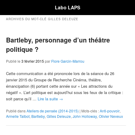
Labo LAPS
ARCHIVES DU MOT-CLÉ
GILLES DELEUZE
Bartleby, personnage d’un théâtre
politique ?
Publié le
3 février 2015
par
Flore Garcin-Marrou
Cette communication a été prononcée lors de la séance du 26
janvier 2015 du Groupe de Recherche Cinéma, théâtre,
émancipation (6) portant cette année sur « Les attractions du
négatif ». L’art politique est aujourd’hui sous les feux de la critique :
soit parce qu’il …
Lire la suite
→
Publié dans
Ateliers de pensée (2014-2015)
|
Mots-clés :
Anti-pouvoir
,
Armelle Talbot
,
Bartleby
,
Gilles Deleuze
,
John Holloway
,
Olivier Neveux