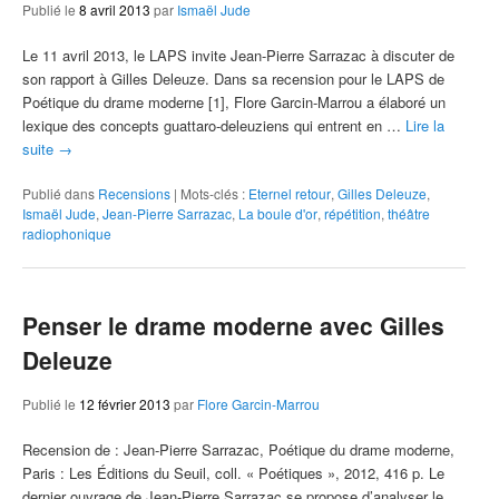
Publié le
8 avril 2013
par
Ismaël Jude
Le 11 avril 2013, le LAPS invite Jean-Pierre Sarrazac à discuter de
son rapport à Gilles Deleuze. Dans sa recension pour le LAPS de
Poétique du drame moderne [1], Flore Garcin-Marrou a élaboré un
lexique des concepts guattaro-deleuziens qui entrent en …
Lire la
suite
→
Publié dans
Recensions
|
Mots-clés :
Eternel retour
,
Gilles Deleuze
,
Ismaël Jude
,
Jean-Pierre Sarrazac
,
La boule d'or
,
répétition
,
théâtre
radiophonique
Penser le drame moderne avec Gilles
Deleuze
Publié le
12 février 2013
par
Flore Garcin-Marrou
Recension de : Jean‑Pierre Sarrazac, Poétique du drame moderne,
Paris : Les Éditions du Seuil, coll. « Poétiques », 2012, 416 p. Le
dernier ouvrage de Jean-Pierre Sarrazac se propose d’analyser le