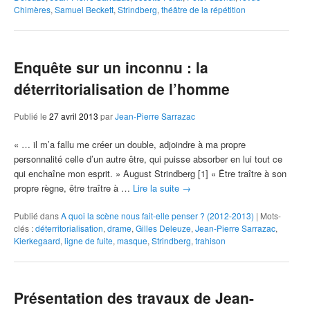
Chimères
,
Samuel Beckett
,
Strindberg
,
théâtre de la répétition
Enquête sur un inconnu : la
déterritorialisation de l’homme
Publié le
27 avril 2013
par
Jean-Pierre Sarrazac
« … il m’a fallu me créer un double, adjoindre à ma propre
personnalité celle d’un autre être, qui puisse absorber en lui tout ce
qui enchaîne mon esprit. » August Strindberg [1] « Être traître à son
propre règne, être traître à …
Lire la suite
→
Publié dans
A quoi la scène nous fait-elle penser ? (2012-2013)
|
Mots-
clés :
déterritorialisation
,
drame
,
Gilles Deleuze
,
Jean-Pierre Sarrazac
,
Kierkegaard
,
ligne de fuite
,
masque
,
Strindberg
,
trahison
Présentation des travaux de Jean-