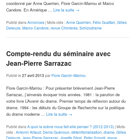
coordonné par Anne Querrien, Flore Garcin-Marrou et Marco
Candore. En Amérique …
Lire la suite
→
Publié dans
Annonces
|
Mots-clés :
Anne Querrien
,
Félix Guattari
,
Gilles
Deleuze
,
Marco Candore
,
revue Chimères
,
Schizodrame
Compte-rendu du séminaire avec
Jean-Pierre Sarrazac
Publié le
27 avril 2013
par
Flore Garcin-Marrou
Flore Garcin-Marrou : Pour présenter brièvement Jean-Pierre
Sarrazac, j’aimerais évoquer trois années. 1981 : la parution de
votre livre L’Avenir du drame. Premier temps de réflexion autour du
drame. 1994 : les débuts du Groupe de Recherche sur la poétique
du drame moderne …
Lire la suite
→
Publié dans
A quoi la scène nous fait-elle penser ? (2012-2013)
|
Mots-
clés :
Antonin Artaud
,
Denis Guénoun
,
déterritorialisation
,
drame
,
Gilles
Deleuze
,
Jean-Pierre Sarrazac
,
Josette Féral
,
Peter Szondi
,
revue