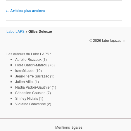
Navigation des articles
←
Articles plus anciens
Labo LAPS
>
Gilles Deleuze
© 2026 labo-laps.com
Les auteurs du Labo LAPS :
Aurélie Rezzouk
(1)
Flore Garcin-Marrou
(75)
Ismaël Jude
(10)
Jean-Pierre Sarrazac
(1)
Julien Alliot
(1)
Nadia Vadori-Gauthier
(1)
Sébastien Couston
(7)
Shirley Niclais
(1)
Violaine Chavanne
(2)
Mentions légales