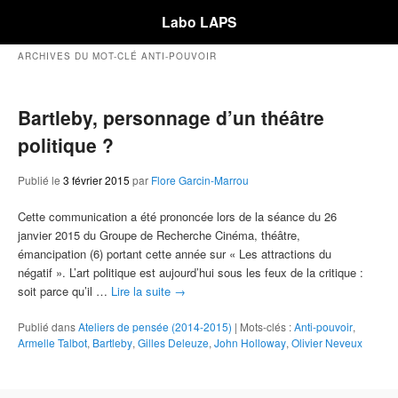
Labo LAPS
ARCHIVES DU MOT-CLÉ
ANTI-POUVOIR
Bartleby, personnage d’un théâtre
politique ?
Publié le
3 février 2015
par
Flore Garcin-Marrou
Cette communication a été prononcée lors de la séance du 26
janvier 2015 du Groupe de Recherche Cinéma, théâtre,
émancipation (6) portant cette année sur « Les attractions du
négatif ». L’art politique est aujourd’hui sous les feux de la critique :
soit parce qu’il …
Lire la suite
→
Publié dans
Ateliers de pensée (2014-2015)
|
Mots-clés :
Anti-pouvoir
,
Armelle Talbot
,
Bartleby
,
Gilles Deleuze
,
John Holloway
,
Olivier Neveux