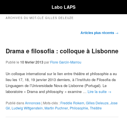
Labo LAPS
ARCHIVES DU MOT-CLÉ
GILLES DELEUZE
Navigation des articles
Articles plus récents
→
Drama e filosofia : colloque à Lisbonne
Publié le
10 février 2013
par
Flore Garcin-Marrou
Un colloque international sur le lien entre théâtre et philosophie a eu
lieu les 17, 18, 19 janvier 2013 derniers, à l’Instituto de Filosofia da
Linguagem de l’Universidade Nova de Lisbonne (Portugal). Le
laboratoire « Drama and philosophy » examine …
Lire la suite
→
Publié dans
Annonces
|
Mots-clés :
Freddie Rokem
,
Gilles Deleuze
,
Jose
Gil
,
Ludwig Wittgenstein
,
Martin Puchner
,
Philosophie
,
Théâtre