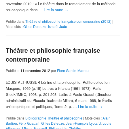
novembre 2012 : « Le théâtre dans le remaniement de la méthode
philosophique dans …
Lire la suite
→
Publié dans
Théâtre et philosophie française contemporaine (2012)
|
Mots-clés :
Gilles Deleuze
,
Ismaël Jude
Théâtre et philosophie française
contemporaine
Publié le
11 novembre 2012
par
Flore Garcin-Marrou
LOUIS ALTHUSSER Lénine et la philosophie, Petite collection
Maspero, 1969 (p.15) Lettres à Franca (1961-1973), Paris,
Stock/IMEC, 1998, p. 201-203. Lettre à Paolo Grassi (Directeur
administratif du Piccolo Teatro de Milan), 6 mars 1968, in Écrits
philosophiques et politiques, Tome 2, p. …
Lire la suite
→
Publié dans
Bibliographie Théâtre et philosophie
|
Mots-clés :
Alain
Badiou
,
Félix Guattari
,
Gilles Deleuze
,
Jean-François Lyotard
,
Louis
Althusser
,
Michel Foucault
,
Philosophie
,
Théâtre