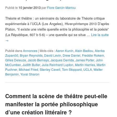
Publié le
10 janvier 2013
par
Flore Garcin-Marrou
Théorie et théâtre : un séminaire du laboratoire de Théorie critique
expérimentale à l’UCLA (Los Angeles), Hiver-printemps 2013 D’après
Platon, “il existe une vieille querelle entre la philosophie et la poésie”
(La République, 607 b 5-6) – une querelle qui se situe …
Lire la suite
→
Publié dans
Annonces
|
Mots-clés :
Aaron Kunin
,
Alain Badiou
,
Alenka
Zupančič
,
Bryan Reynolds
,
David Levin
,
Drew Daniel
,
Freddie Rokem
,
Gilles Deleuze
,
Jacob Bernays
,
Jacques Derrida
,
James Porter
,
John
McCumber
,
Judith Butler
,
Julia Reinhard Lupton
,
Martin Harries
,
Martin
Puchner
,
Michael Fried
,
Stanley Cavell
,
Tom Stoppard
,
UCLA
,
Walter
Benjamin
,
Yuval Sharon
Comment la scène de théâtre peut-elle
manifester la portée philosophique
d’une création littéraire ?