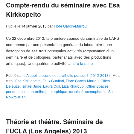
Compte-rendu du séminaire avec Esa
Kirkkopelto
Publié le
14 janvier 2013
par
Flore Garcin-Marrou
Ce 22 décembre 2012, la première séance du séminaire du LAPS
commence par une présentation générale du laboratoire : une
description de ses trois principales activités (organisation d’un
séminaire et de colloques, partenariats avec des productions
artistiques). Une quatrième activité …
Lire la suite
→
Publié dans
A quoi la scène nous fait-elle penser ? (2012-2013)
|
Mots-
clés :
Esa Kirkkopelto
,
Félix Guattari
,
Flore Garcin-Marrou
,
Gilles
Deleuze
,
Ismaël Jude
,
Laura Cull
,
Liza Kharoubi
,
Other Spaces
,
performance non-anthropomorphique
,
scénicité
,
scénophonie
,
Schirin
Nowrousian
Théorie et théâtre. Séminaire de
l’UCLA (Los Angeles) 2013