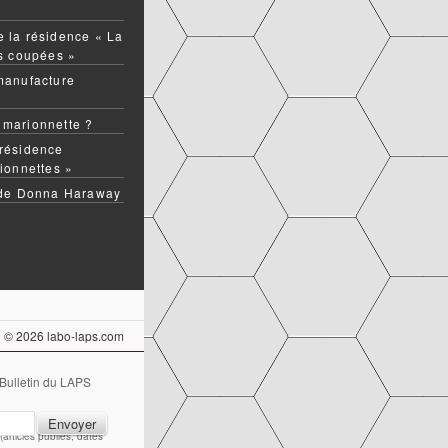
 la résidence « La
ns coupées »
manufacture
 marionnette ?
résidence
ionnettes »
 de Donna Haraway
© 2026 labo-laps.com
 Bulletin du LAPS
articles publiés, dates