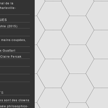
onal de la
harleville-
QUES
phie (2015)
ux mains coupées,
ix Guattari
 Claire Fercak
TS
s sont des clowns
rsée philosophico-