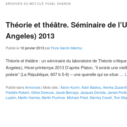
ie
ARCHIVES DU MOT-CLÉ
YUVAL SHARON
Théorie et théâtre. Séminaire de l
Angeles) 2013
Publié le
10 janvier 2013
par
Flore Garcin-Marrou
Théorie et théâtre : un séminaire du laboratoire de Théorie critiq
Angeles), Hiver-printemps 2013 D’après Platon, “il existe une vieille
poésie” (La République, 607 b 5-6) – une querelle qui se situe …
L
Publié dans
Annonces
|
Mots-clés :
Aaron Kunin
,
Alain Badiou
,
Alenka Zupanči
Freddie Rokem
,
Gilles Deleuze
,
Jacob Bernays
,
Jacques Derrida
,
James Porte
Lupton
,
Martin Harries
,
Martin Puchner
,
Michael Fried
,
Stanley Cavell
,
Tom Sto