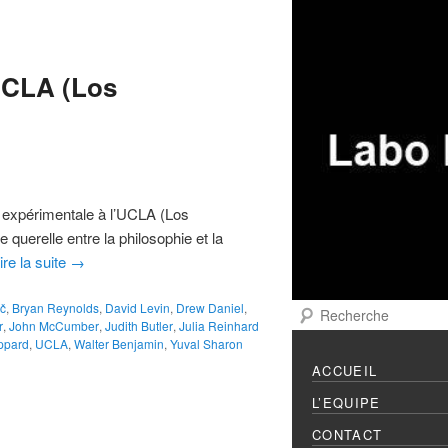
Menu principal
Aller au contenu prin
Aller au contenu sec
’UCLA (Los
ue expérimentale à l’UCLA (Los
 querelle entre la philosophie et la
ire la suite
→
č
,
Bryan Reynolds
,
David Levin
,
Drew Daniel
,
Recherche
r
,
John McCumber
,
Judith Butler
,
Julia Reinhard
ppard
,
UCLA
,
Walter Benjamin
,
Yuval Sharon
ACCUEIL
L’EQUIPE
CONTACT