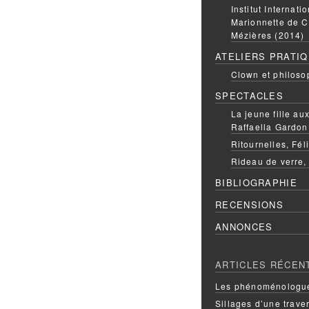
Institut Internati
Marionnette de C
Mézières (2014)
ATELIERS PRATI
Clown et philoso
SPECTACLES
La jeune fille a
Raffaella Gardon
Ritournelles, Fél
Rideau de verre,
BIBLIOGRAPHIE
RECENSIONS
ANNONCES
ARTICLES RÉCEN
Les phénoménologue
Sillages d’une trave