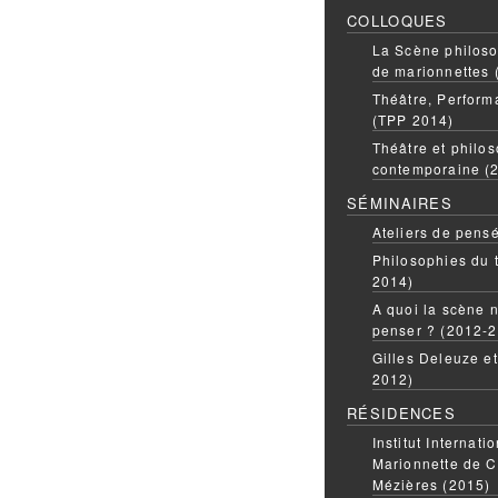
COLLOQUES
La Scène philoso
de marionnettes 
Théâtre, Perform
(TPP 2014)
Théâtre et philos
contemporaine (
SÉMINAIRES
Ateliers de pens
Philosophies du 
2014)
A quoi la scène n
penser ? (2012-
Gilles Deleuze e
2012)
RÉSIDENCES
Institut Internati
Marionnette de C
Mézières (2015)