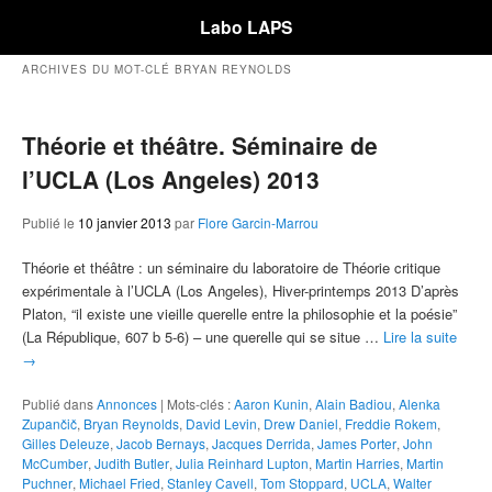
Labo LAPS
ARCHIVES DU MOT-CLÉ
BRYAN REYNOLDS
Théorie et théâtre. Séminaire de
l’UCLA (Los Angeles) 2013
Publié le
10 janvier 2013
par
Flore Garcin-Marrou
Théorie et théâtre : un séminaire du laboratoire de Théorie critique
expérimentale à l’UCLA (Los Angeles), Hiver-printemps 2013 D’après
Platon, “il existe une vieille querelle entre la philosophie et la poésie”
(La République, 607 b 5-6) – une querelle qui se situe …
Lire la suite
→
Publié dans
Annonces
|
Mots-clés :
Aaron Kunin
,
Alain Badiou
,
Alenka
Zupančič
,
Bryan Reynolds
,
David Levin
,
Drew Daniel
,
Freddie Rokem
,
Gilles Deleuze
,
Jacob Bernays
,
Jacques Derrida
,
James Porter
,
John
McCumber
,
Judith Butler
,
Julia Reinhard Lupton
,
Martin Harries
,
Martin
Puchner
,
Michael Fried
,
Stanley Cavell
,
Tom Stoppard
,
UCLA
,
Walter