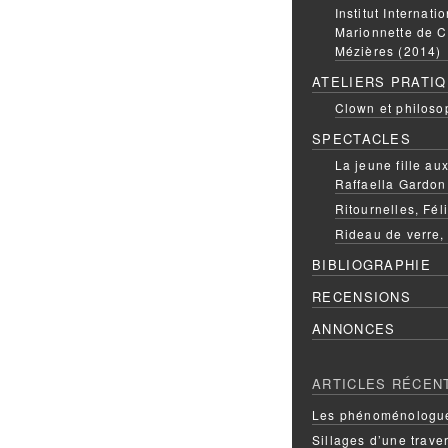
Institut Internati
Marionnette de C
Mézières (2014)
ATELIERS PRATI
Clown et philoso
SPECTACLES
La jeune fille a
Raffaella Gardon
Ritournelles, Fél
Rideau de verre,
BIBLIOGRAPHIE
RECENSIONS
ANNONCES
ARTICLES RÉCEN
Les phénoménologue
Sillages d’une trave