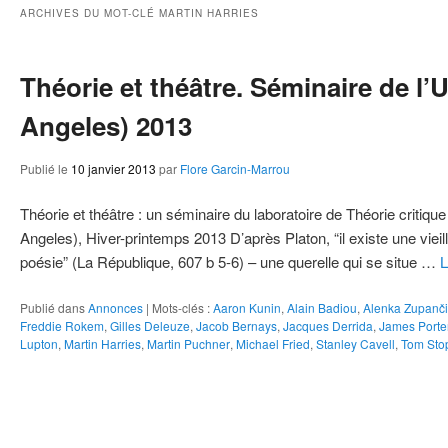
ie
ARCHIVES DU MOT-CLÉ
MARTIN HARRIES
Théorie et théâtre. Séminaire de l
Angeles) 2013
Publié le
10 janvier 2013
par
Flore Garcin-Marrou
Théorie et théâtre : un séminaire du laboratoire de Théorie critiq
Angeles), Hiver-printemps 2013 D’après Platon, “il existe une vieille
poésie” (La République, 607 b 5-6) – une querelle qui se situe …
L
Publié dans
Annonces
|
Mots-clés :
Aaron Kunin
,
Alain Badiou
,
Alenka Zupanči
Freddie Rokem
,
Gilles Deleuze
,
Jacob Bernays
,
Jacques Derrida
,
James Porte
Lupton
,
Martin Harries
,
Martin Puchner
,
Michael Fried
,
Stanley Cavell
,
Tom Sto