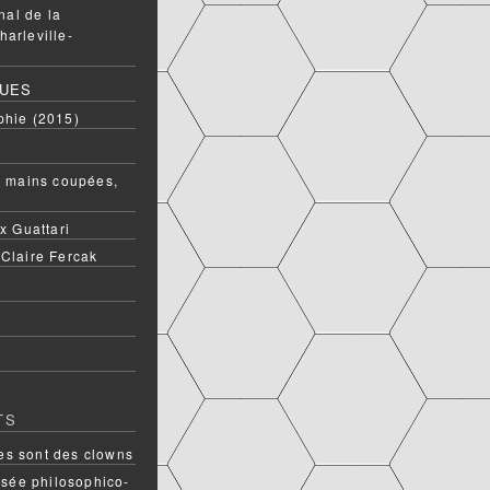
onal de la
harleville-
QUES
phie (2015)
ux mains coupées,
ix Guattari
 Claire Fercak
TS
s sont des clowns
rsée philosophico-