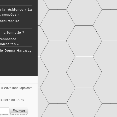
 la résidence « La
ns coupées »
manufacture
 marionnette ?
résidence
ionnettes »
 de Donna Haraway
© 2026 labo-laps.com
 Bulletin du LAPS
articles publiés, dates