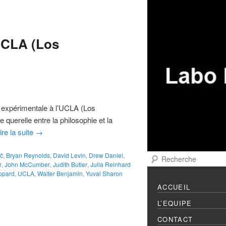
Menu principal
Aller au contenu prin
Aller au contenu sec
’UCLA (Los
ue expérimentale à l’UCLA (Los
 querelle entre la philosophie et la
ire la suite
→
č
,
Bryan Reynolds
,
David Levin
,
Drew Daniel
,
Recherche
r
,
John McCumber
,
Judith Butler
,
Julia Reinhard
ppard
,
UCLA
,
Walter Benjamin
,
Yuval Sharon
ACCUEIL
L’EQUIPE
CONTACT