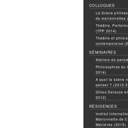
COLLOQUES
La Scène philoso
de marionnettes 
Théâtre, Perform
(TPP 2014)
Théâtre et philos
contemporaine (
SÉMINAIRES
Ateliers de pens
Philosophies du 
2014)
A quoi la scène n
penser ? (2012-
Gilles Deleuze e
2012)
RÉSIDENCES
Institut Internati
Marionnette de C
Mézières (2015)