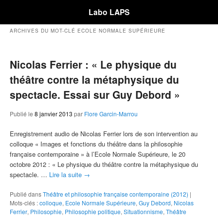
Labo LAPS
ARCHIVES DU MOT-CLÉ
ECOLE NORMALE SUPÉRIEURE
Nicolas Ferrier : « Le physique du
théâtre contre la métaphysique du
spectacle. Essai sur Guy Debord »
Publié le
8 janvier 2013
par
Flore Garcin-Marrou
Enregistrement audio de Nicolas Ferrier lors de son intervention au
colloque « Images et fonctions du théâtre dans la philosophie
française contemporaine » à l’Ecole Normale Supérieure, le 20
octobre 2012 : « Le physique du théâtre contre la métaphysique du
spectacle. …
Lire la suite
→
Publié dans
Théâtre et philosophie française contemporaine (2012)
|
Mots-clés :
colloque
,
Ecole Normale Supérieure
,
Guy Debord
,
Nicolas
Ferrier
,
Philosophie
,
Philosophie politique
,
Situationnisme
,
Théâtre