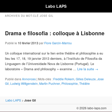
Labo LAPS
ARCHIVES DU MOT-CLÉ
JOSE GIL
Drama e filosofia : colloque à Lisbonne
Publié le
10 février 2013
par
Flore Garcin-Marrou
Un colloque international sur le lien entre théâtre et philosophie a eu
lieu les 17, 18, 19 janvier 2013 derniers, à l’Instituto de Filosofia da
Linguagem de l’Universidade Nova de Lisbonne (Portugal). Le
laboratoire « Drama and philosophy » examine …
Lire la suite
→
Publié dans
Annonces
|
Mots-clés :
Freddie Rokem
,
Gilles Deleuze
,
Jose
Gil
,
Ludwig Wittgenstein
,
Martin Puchner
,
Philosophie
,
Théâtre
Labo LAPS
>
Jose Gil
© 2026 labo-laps.com