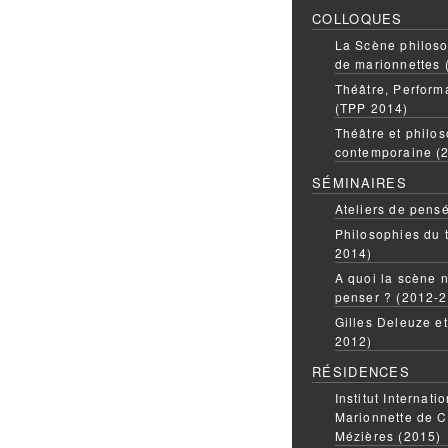
COLLOQUES
La Scène philoso
de marionnettes 
Théâtre, Perform
(TPP 2014)
Théâtre et philos
contemporaine (
SÉMINAIRES
Ateliers de pens
Philosophies du 
2014)
A quoi la scène n
penser ? (2012-
Gilles Deleuze e
2012)
RÉSIDENCES
Institut Internati
Marionnette de C
Mézières (2015)