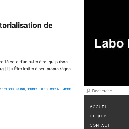
Menu principal
Aller au contenu prin
Aller au contenu sec
torialisation de
lité celle d’un autre être, qui puisse
g [1] « Être traître à son propre règne,
territorialisation
,
drame
,
Gilles Deleuze
,
Jean-
Recherche
ACCUEIL
L’EQUIPE
CONTACT