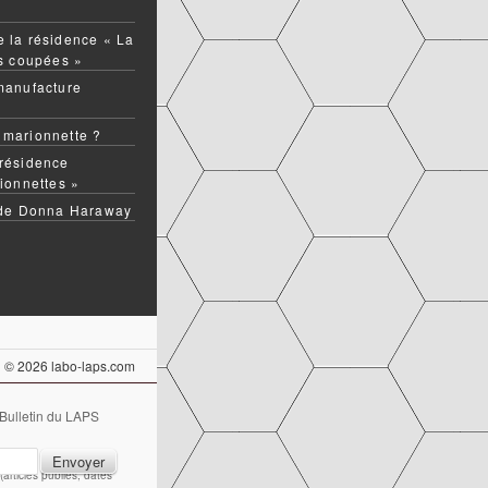
 la résidence « La
ns coupées »
manufacture
 marionnette ?
résidence
ionnettes »
 de Donna Haraway
© 2026 labo-laps.com
 Bulletin du LAPS
articles publiés, dates