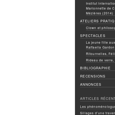
Institut Internati
Marionnette de C
Mézières (2014)
ATELIERS PRATI
Clown et philoso
SPECTACLES
La jeune fille a
Raffaella Gardon
Ritournelles, Fél
Rideau de verre,
BIBLIOGRAPHIE
RECENSIONS
ANNONCES
ARTICLES RÉCEN
Les phénoménologue
Sillages d’une trave