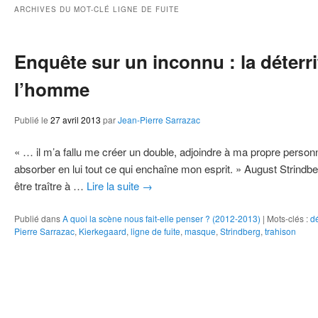
ie
ARCHIVES DU MOT-CLÉ
LIGNE DE FUITE
Enquête sur un inconnu : la déterri
l’homme
Publié le
27 avril 2013
par
Jean-Pierre Sarrazac
« … il m’a fallu me créer un double, adjoindre à ma propre personna
absorber en lui tout ce qui enchaîne mon esprit. » August Strindber
être traître à …
Lire la suite
→
Publié dans
A quoi la scène nous fait-elle penser ? (2012-2013)
|
Mots-clés :
dé
Pierre Sarrazac
,
Kierkegaard
,
ligne de fuite
,
masque
,
Strindberg
,
trahison