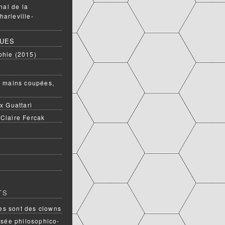
onal de la
harleville-
QUES
phie (2015)
ux mains coupées,
ix Guattari
 Claire Fercak
TS
s sont des clowns
rsée philosophico-