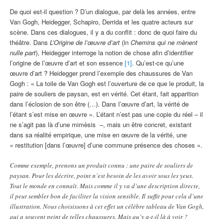
De quoi est-il question ? D’un dialogue, par delà les années, entre
Van Gogh, Heidegger, Schapiro, Derrida et les quatre acteurs sur
scène. Dans ces dialogues, il y a du conflit : donc de quoi faire du
théâtre. Dans
L’Origine de l’œuvre d’art
(in
Chemins qui ne mènent
nulle part
), Heidegger interroge la notion de chose afin d’identifier
l’origine de l’œuvre d’art et son essence
[1]
. Qu’est-ce qu’une
œuvre d’art ? Heidegger prend l’exemple des chaussures de Van
Gogh : « La toile de Van Gogh est l’ouverture de ce que le produit, la
paire de souliers de paysan, est en vérité. Cet étant, fait apparition
dans l’éclosion de son être (…). Dans l’œuvre d’art, la vérité de
l’étant s’est mise en œuvre ». L’étant n’est pas une copie du réel – il
ne s’agit pas là d’une mimèsis –, mais un être concret, existant
dans sa réalité empirique, une mise en œuvre de la vérité, une
« restitution [dans l’œuvre] d’une commune présence des choses ».
Comme exemple, prenons un produit connu : une paire de souliers de
paysan. Pour les décrire, point n’est besoin de les avoir sous les yeux.
Tout le monde en connaît. Mais comme il y va d’une description directe,
il peut sembler bon de faciliter la vision sensible. Il suffit pour cela d’une
illustration. Nous choisissons à cet effet un célèbre tableau de Van Gogh,
qui a souvent peint de telles chaussures. Mais qu’y a-t-il là à voir ?