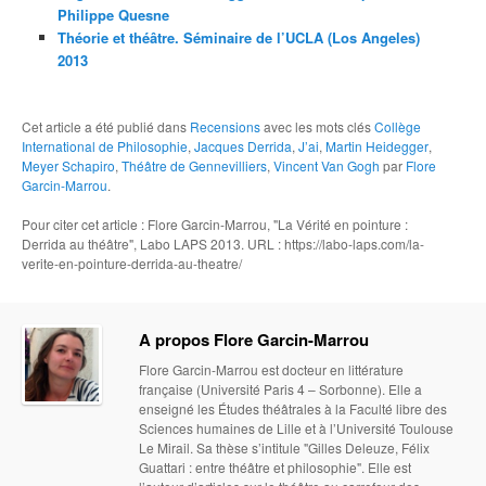
Philippe Quesne
Théorie et théâtre. Séminaire de l’UCLA (Los Angeles)
2013
Cet article a été publié dans
Recensions
avec les mots clés
Collège
International de Philosophie
,
Jacques Derrida
,
J’ai
,
Martin Heidegger
,
Meyer Schapiro
,
Théâtre de Gennevilliers
,
Vincent Van Gogh
par
Flore
Garcin-Marrou
.
Pour citer cet article : Flore Garcin-Marrou, "La Vérité en pointure :
Derrida au théâtre", Labo LAPS 2013. URL : https://labo-laps.com/la-
verite-en-pointure-derrida-au-theatre/
A propos Flore Garcin-Marrou
Flore Garcin-Marrou est docteur en littérature
française (Université Paris 4 – Sorbonne). Elle a
enseigné les Études théâtrales à la Faculté libre des
Sciences humaines de Lille et à l’Université Toulouse
Le Mirail. Sa thèse s’intitule "Gilles Deleuze, Félix
Guattari : entre théâtre et philosophie". Elle est