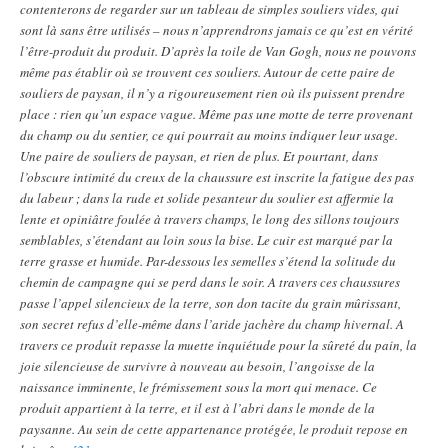
contenterons de regarder sur un tableau de simples souliers vides, qui
sont là sans être utilisés – nous n’apprendrons jamais ce qu’est en vérité
l’être-produit du produit. D’après la toile de Van Gogh, nous ne pouvons
même pas établir où se trouvent ces souliers. Autour de cette paire de
souliers de paysan, il n’y a rigoureusement rien où ils puissent prendre
place : rien qu’un espace vague. Même pas une motte de terre provenant
du champ ou du sentier, ce qui pourrait au moins indiquer leur usage.
Une paire de souliers de paysan, et rien de plus. Et pourtant, dans
l’obscure intimité du creux de la chaussure est inscrite la fatigue des pas
du labeur ; dans la rude et solide pesanteur du soulier est affermie la
lente et opiniâtre foulée à travers champs, le long des sillons toujours
semblables, s’étendant au loin sous la bise. Le cuir est marqué par la
terre grasse et humide. Par-dessous les semelles s’étend la solitude du
chemin de campagne qui se perd dans le soir. A travers ces chaussures
passe l’appel silencieux de la terre, son don tacite du grain mûrissant,
son secret refus d’elle-même dans l’aride jachère du champ hivernal. A
travers ce produit repasse la muette inquiétude pour la sûreté du pain, la
joie silencieuse de survivre à nouveau au besoin, l’angoisse de la
naissance imminente, le frémissement sous la mort qui menace. Ce
produit appartient à la terre, et il est à l’abri dans le monde de la
paysanne. Au sein de cette appartenance protégée, le produit repose en