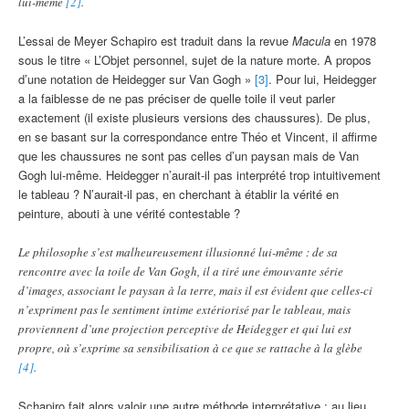
lui-même
[2]
.
L’essai de Meyer Schapiro est traduit dans la revue
Macula
en 1978
sous le titre « L’Objet personnel, sujet de la nature morte. A propos
d’une notation de Heidegger sur Van Gogh »
[3]
. Pour lui, Heidegger
a la faiblesse de ne pas préciser de quelle toile il veut parler
exactement (il existe plusieurs versions des chaussures). De plus,
en se basant sur la correspondance entre Théo et Vincent, il affirme
que les chaussures ne sont pas celles d’un paysan mais de Van
Gogh lui-même. Heidegger n’aurait-il pas interprété trop intuitivement
le tableau ? N’aurait-il pas, en cherchant à établir la vérité en
peinture, abouti à une vérité contestable ?
Le philosophe s’est malheureusement illusionné lui-même : de sa
rencontre avec la toile de Van Gogh, il a tiré une émouvante série
d’images, associant le paysan à la terre, mais il est évident que celles-ci
n’expriment pas le sentiment intime extériorisé par le tableau, mais
proviennent d’une projection perceptive de Heidegger et qui lui est
propre, où s’exprime sa sensibilisation à ce que se rattache à la glèbe
[4]
.
Schapiro fait alors valoir une autre méthode interprétative : au lieu