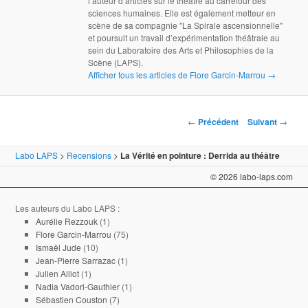
l’auteur d’articles sur le théâtre au carrefour des
sciences humaines. Elle est également metteur en
scène de sa compagnie "La Spirale ascensionnelle"
et poursuit un travail d’expérimentation théâtrale au
sein du Laboratoire des Arts et Philosophies de la
Scène (LAPS).
Afficher tous les articles de Flore Garcin-Marrou
→
Navigation des articles
←
Précédent
Suivant
→
Labo LAPS
>
Recensions
>
La Vérité en pointure : Derrida au théâtre
© 2026 labo-laps.com
Les auteurs du Labo LAPS :
Aurélie Rezzouk
(1)
Flore Garcin-Marrou
(75)
Ismaël Jude
(10)
Jean-Pierre Sarrazac
(1)
Julien Alliot
(1)
Nadia Vadori-Gauthier
(1)
Sébastien Couston
(7)