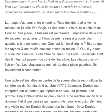
l’appartenance de cette Verlässlichkeit et dans ces noces avec la terre. Si
bien que l’instance ou plutôt la restance picturale paraît omise,
secondarisée, instrumentalisés à son tour. On oublie la peinture
[9]
.
La troupe d’acteurs entre en scène. Tous décidés à aller voir le
tableau au Musée Van Gogh, ils écoutent sur la route un album de
Pontiac. Sur place, le tableau est en réserve : impossible de le voir.
Au musée, les acteurs ont tout de même réussi à poser des
questions à la conservatrice. Quel est le titre d’origine ? Est-ce que
les rayons X ont révélé quelque chose du tableau ? Oui, il y a une
vue de Paris depuis la chambre de Théo, rue Lepic. Les lacets sont
des limites qui passent du côté de l’invisible. Les chaussures ont
l’air en l’air. Les chaussures ont l’air de deux pieds gauches. Ils
reviendront à Amsterdam.
Une table est installée au centre de la scène afin de reconstituer la
conférence de Derrida du 6 octobre 1977 à Columbia. Derrida est
interprété par un acteur, qui reproduit sa voix, sa posture, son
rythme. Une archive vidéo rendue vivante. Une réactualisation d’un
document et d’une pensée qui reprend vie, souffle et voix. Derrière,
une vidéo montre Derrida évoquer des fantômes. Deux Derrida
masqués, joués par des acteurs, se battent, prenant la table de