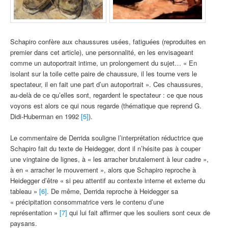
Schapiro confère aux chaussures usées, fatiguées (reproduites en
premier dans cet article), une personnalité, en les envisageant
comme un autoportrait intime, un prolongement du sujet… « En
isolant sur la toile cette paire de chaussure, il les tourne vers le
spectateur, il en fait une part d’un autoportrait ». Ces chaussures,
au-delà de ce qu’elles sont, regardent le spectateur : ce que nous
voyons est alors ce qui nous regarde (thématique que reprend G.
Didi-Huberman en 1992
[5]
).
Le commentaire de Derrida souligne l’interprétation réductrice que
Schapiro fait du texte de Heidegger, dont il n’hésite pas à couper
une vingtaine de lignes, à « les arracher brutalement à leur cadre »,
à en « arracher le mouvement », alors que Schapiro reproche à
Heidegger d’être « si peu attentif au contexte interne et externe du
tableau »
[6]
. De même, Derrida reproche à Heidegger sa
« précipitation consommatrice vers le contenu d’une
représentation »
[7]
qui lui fait affirmer que les souliers sont ceux de
paysans.