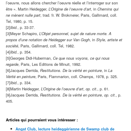
l’oeuvre, nous allons chercher l’oeuvre réelle et l’interroger sur son
être ». Martin Heidegger,
L’Origine de l’oeuvre d’art
, in
Chemins qui
ne mènent nulle part
, trad. fr. W. Brokmeier, Paris, Gallimard, coll.
Tel, 1980, p. 15.
[2]
Ibid.
, p. 33-37.
[3]Meyer Schapiro,
L’Objet personnel, sujet de nature morte. A
propos d’une notation de Heidegger sur Van Gogh
, in
Style, artiste et
société
, Paris, Gallimard, coll. Tel, 1982.
[4]
Ibid.
, p. 354.
[5]Georges Didi-Huberman,
Ce que nous voyons, ce qui nous
regarde
, Paris, Les Editions de Minuit, 1992.
[6]Jacques Derrida,
Restitutions. De la vérité en pointure
, in
La
Vérité en peinture
, Paris, Flammarion, coll. Champs, 1978, p. 325.
[7]
Ibid
., p. 334.
[8]Martin Heidegger,
L’Origine de l’oeuvre d’art
,
op. cit
., p. 61.
[9]Jacques Derrida,
Restitutions. De la vérité en pointure
,
op. cit
., p.
405.
Articles qui pourraient vous intéresser :
Angst Club, lecture heideggérienne de Swamp club de