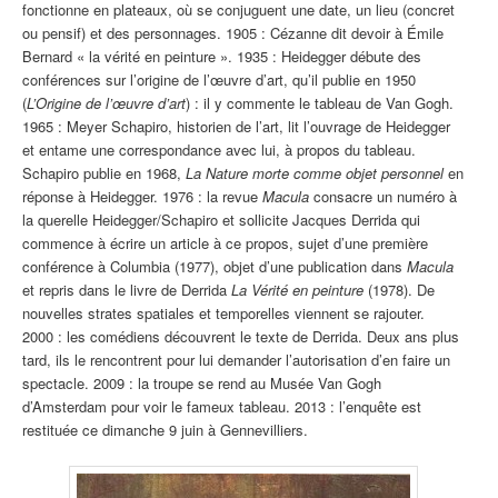
fonctionne en plateaux, où se conjuguent une date, un lieu (concret
ou pensif) et des personnages. 1905 : Cézanne dit devoir à Émile
Bernard « la vérité en peinture ». 1935 : Heidegger débute des
conférences sur l’origine de l’œuvre d’art, qu’il publie en 1950
(
L’Origine de l’œuvre d’art
) : il y commente le tableau de Van Gogh.
1965 : Meyer Schapiro, historien de l’art, lit l’ouvrage de Heidegger
et entame une correspondance avec lui, à propos du tableau.
Schapiro publie en 1968,
La Nature morte comme objet personnel
en
réponse à Heidegger. 1976 : la revue
Macula
consacre un numéro à
la querelle Heidegger/Schapiro et sollicite Jacques Derrida qui
commence à écrire un article à ce propos, sujet d’une première
conférence à Columbia (1977), objet d’une publication dans
Macula
et repris dans le livre de Derrida
La Vérité en peinture
(1978). De
nouvelles strates spatiales et temporelles viennent se rajouter.
2000 : les comédiens découvrent le texte de Derrida. Deux ans plus
tard, ils le rencontrent pour lui demander l’autorisation d’en faire un
spectacle. 2009 : la troupe se rend au Musée Van Gogh
d’Amsterdam pour voir le fameux tableau. 2013 : l’enquête est
restituée ce dimanche 9 juin à Gennevilliers.