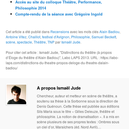
Accès au site du colloque Théâtre, Performance,
Philosophie 2014
Compte-rendu de la séance avec Grégoire Ingold
Cet article a été publié dans
Recensions
avec les mots clés
Alain Badiou
,
Antoine Vitez
,
Chaillot
,
festival d'Avignon
,
Philosophie
,
Samuel Beckett
,
scène
,
spectacle
,
Théâtre
,
TNP
par
Ismaël Jude
.
Pour citer cet article : Ismaël Jude, "Distinctions du théâtre (à propos
d’Éloge du théâtre d’Alain Badiou)", Labo LAPS 2013. URL : https://labo-
laps.com/distinctions-du-theatre-propos-deloge-du-theatre-dalain-
badiou/
A propos Ismaël Jude
Chercheur, auteur et metteur en scène de théâtre, a
soutenu sa thèse à la Sorbonne sous la direction de
Denis Guénoun. Cette thèse est publiée aux éditions
Sils Maria sous le titre « Gilles Deleuze, théâtre et
philosophie. La notion de dramatisation ». Il a mis en
scène plusieurs de ses propres textes : Ombres sous
un ciel d’or, Maraîchers (éd. Nord Avril)…