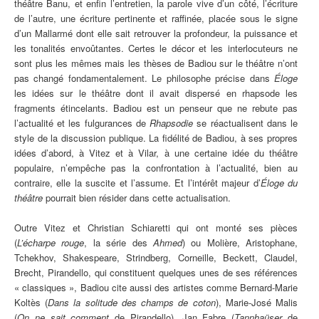
théâtre Banu, et enfin l’entretien, la parole vive d’un côté, l’écriture
de l’autre, une écriture pertinente et raffinée, placée sous le signe
d’un Mallarmé dont elle sait retrouver la profondeur, la puissance et
les tonalités envoûtantes. Certes le décor et les interlocuteurs ne
sont plus les mêmes mais les thèses de Badiou sur le théâtre n’ont
pas changé fondamentalement. Le philosophe précise dans
Éloge
les idées sur le théâtre dont il avait dispersé en rhapsode les
fragments étincelants. Badiou est un penseur que ne rebute pas
l’actualité et les fulgurances de
Rhapsodie
se réactualisent dans le
style de la discussion publique. La fidélité de Badiou, à ses propres
idées d’abord, à Vitez et à Vilar, à une certaine idée du théâtre
populaire, n’empêche pas la confrontation à l’actualité, bien au
contraire, elle la suscite et l’assume. Et l’intérêt majeur d’
Éloge du
théâtre
pourrait bien résider dans cette actualisation.
Outre Vitez et Christian Schiaretti qui ont monté ses pièces
(
L’écharpe rouge
, la série des
Ahmed
) ou Molière, Aristophane,
Tchekhov, Shakespeare, Strindberg, Corneille, Beckett, Claudel,
Brecht, Pirandello, qui constituent quelques unes de ses références
« classiques », Badiou cite aussi des artistes comme Bernard-Marie
Koltès (
Dans la solitude des champs de coton
), Marie-José Malis
(
On ne sait comment
de Pirandello), Jan Fabre (
Tannhaüser
de