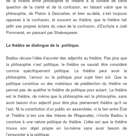
de la rivalité entre philosophie et théâtre à la lumière de cette
question de la clarté et de la confusion, en faisant valoir que la
philosophie, de Platon à Descartes, et bien au-delà, s’est toujours
opposée à la confusion, et souvent au théâtre, que le théâtre fait
jaillir ses propres éclairs du cœur de la confusion, d’Eschyle à Joël
Pommerat, en passant par Shakespeare.
Le théâtre se distingue de la politique.
Badiou récuse l’idée d’accoler des adjectifs au théâtre. Pas plus que
la philosophie n’est politique, le théâtre ne saurait être considéré
comme spécifiquement politique. Le théâtre peut avoir la
philosophie, l’amour ou la politique pour sujet bien sûr. Que la
politique constitue un des matériaux de prédilection du théâtre ne
permet pas de qualifier le théâtre de politique pour autant. Le théâtre
est le théâtre, de même que la philosophie est la philosophie, sans
avoir besoin d’un adjectif pour être plus pleinement théâtre qu’il ne
l’est. Ni la constitution d’un public en assemblée, ni le lien entre État
et Théâtre (c’est une des thèses de
Rhapsodie
),
n’incite Badiou à
conclure à une nature politique du théâtre. L’idée est que le théâtre
trouve son objet propre en lui-même sans avoir besoin de
l’emprunter à la politique.