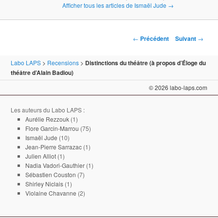
Afficher tous les articles de Ismaël Jude
→
Navigation des articles
←
Précédent
Suivant
→
Labo LAPS
>
Recensions
>
Distinctions du théâtre (à propos d’Éloge du
théâtre d’Alain Badiou)
© 2026 labo-laps.com
Les auteurs du Labo LAPS :
Aurélie Rezzouk
(1)
Flore Garcin-Marrou
(75)
Ismaël Jude
(10)
Jean-Pierre Sarrazac
(1)
Julien Alliot
(1)
Nadia Vadori-Gauthier
(1)
Sébastien Couston
(7)
Shirley Niclais
(1)
Violaine Chavanne
(2)