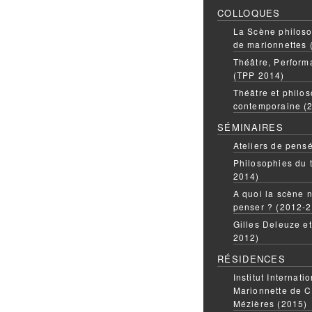
COLLOQUES
La Scène philoso
de marionnettes 
Théâtre, Perform
(TPP 2014)
Théâtre et philos
contemporaine (
SÉMINAIRES
Ateliers de pens
Philosophies du 
2014)
A quoi la scène n
penser ? (2012-
Gilles Deleuze e
2012)
RÉSIDENCES
Institut Internati
Marionnette de C
Mézières (2015)