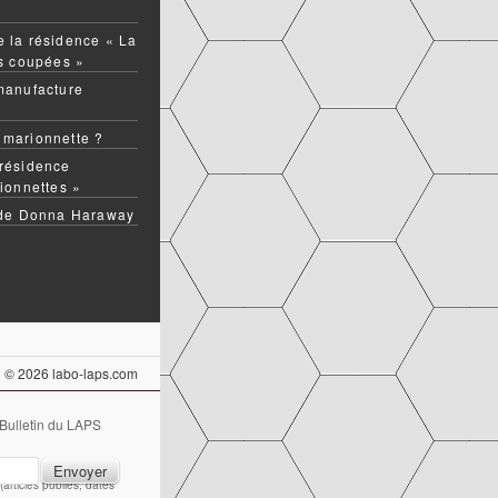
 la résidence « La
ns coupées »
manufacture
 marionnette ?
résidence
ionnettes »
 de Donna Haraway
© 2026 labo-laps.com
 Bulletin du LAPS
articles publiés, dates