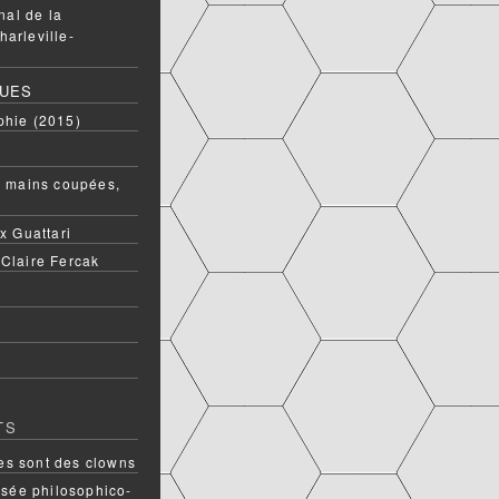
onal de la
harleville-
QUES
phie (2015)
ux mains coupées,
ix Guattari
 Claire Fercak
TS
s sont des clowns
rsée philosophico-