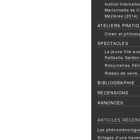
Institut Internati
Marionnette de C
Mézières (2014)
ATELIERS PRATI
Clown et philoso
SPECTACLES
La jeune fille a
Raffaella Gardon
Ritournelles, Fél
Rideau de verre,
BIBLIOGRAPHIE
RECENSIONS
ANNONCES
ARTICLES RÉCEN
Les phénoménologue
Sillages d’une trave