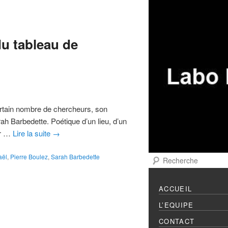
Menu principal
Aller au contenu prin
Aller au contenu sec
du tableau de
ertain nombre de chercheurs, son
rah Barbedette. Poétique d’un lieu, d’un
ir …
Lire la suite
→
aël
,
Pierre Boulez
,
Sarah Barbedette
Recherche
ACCUEIL
L’EQUIPE
CONTACT