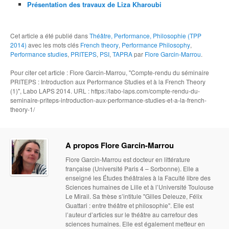
Présentation des travaux de Liza Kharoubi
Cet article a été publié dans
Théâtre, Performance, Philosophie (TPP
2014)
avec les mots clés
French theory
,
Performance Philosophy
,
Performance studies
,
PRITEPS
,
PSI
,
TAPRA
par
Flore Garcin-Marrou
.
Pour citer cet article : Flore Garcin-Marrou, "Compte-rendu du séminaire
PRITEPS : Introduction aux Performance Studies et à la French Theory
(1)", Labo LAPS 2014. URL : https://labo-laps.com/compte-rendu-du-
seminaire-priteps-introduction-aux-performance-studies-et-a-la-french-
theory-1/
A propos Flore Garcin-Marrou
Flore Garcin-Marrou est docteur en littérature
française (Université Paris 4 – Sorbonne). Elle a
enseigné les Études théâtrales à la Faculté libre des
Sciences humaines de Lille et à l’Université Toulouse
Le Mirail. Sa thèse s’intitule "Gilles Deleuze, Félix
Guattari : entre théâtre et philosophie". Elle est
l’auteur d’articles sur le théâtre au carrefour des
sciences humaines. Elle est également metteur en