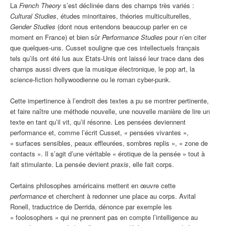
La
French Theory
s’est déclinée dans des champs très variés :
Cultural Studies
, études minoritaires, théories multiculturelles,
Gender Studies
(dont nous entendons beaucoup parler en ce
moment en France) et bien sûr
Performance Studies
pour n’en citer
que quelques-uns. Cusset souligne que ces intellectuels français
tels qu’ils ont été lus aux Etats-Unis ont laissé leur trace dans des
champs aussi divers que la musique électronique, le pop art, la
science-fiction hollywoodienne ou le roman cyber-punk.
Cette impertinence à l’endroit des textes a pu se montrer pertinente,
et faire naître une méthode nouvelle, une nouvelle manière de lire un
texte en tant qu’il vit, qu’il résonne. Les pensées deviennent
performance et, comme l’écrit Cusset, « pensées vivantes »,
« surfaces sensibles, peaux effleurées, sombres replis », « zone de
contacts ». Il s’agit d’une véritable « érotique de la pensée » tout à
fait stimulante. La pensée devient
praxis
, elle fait corps.
Certains philosophes américains mettent en œuvre cette
performance
et cherchent à redonner une place au corps. Avital
Ronell, traductrice de Derrida, dénonce par exemple les
« foolosophers » qui ne prennent pas en compte l’intelligence au