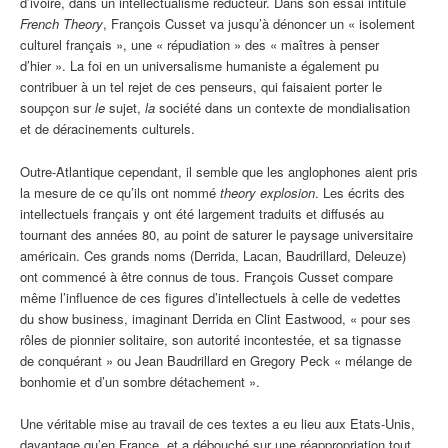
d’ivoire, dans un intellectualisme réducteur. Dans son essai intitulé
French Theory
, François Cusset va jusqu’à dénoncer un « isolement
culturel français », une « répudiation » des « maîtres à penser
d’hier ». La foi en un universalisme humaniste a également pu
contribuer à un tel rejet de ces penseurs, qui faisaient porter le
soupçon sur
le
sujet,
la
société dans un contexte de mondialisation
et de déracinements culturels.
Outre-Atlantique cependant, il semble que les anglophones aient pris
la mesure de ce qu’ils ont nommé
theory explosion
. Les écrits des
intellectuels français y ont été largement traduits et diffusés au
tournant des années 80, au point de saturer le paysage universitaire
américain. Ces grands noms (Derrida, Lacan, Baudrillard, Deleuze)
ont commencé à être connus de tous. François Cusset compare
même l’influence de ces figures d’intellectuels à celle de vedettes
du show business, imaginant Derrida en Clint Eastwood, « pour ses
rôles de pionnier solitaire, son autorité incontestée, et sa tignasse
de conquérant » ou Jean Baudrillard en Gregory Peck « mélange de
bonhomie et d’un sombre détachement ».
Une véritable mise au travail de ces textes a eu lieu aux Etats-Unis,
davantage qu’en France, et a débouché sur une réappropriation tout