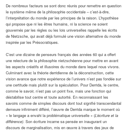
De nombreux facteurs se sont donc réunis pour remettre en question
le système même de la philosophie occidentale – c’est-à-dire,
l’interprétation du monde par les principes de la raison. L’hypothèse
qui propose que ni les êtres humains, ni la science ne soient
gouvernés par les règles ou les lois universelles rappelle les écrits
de Nietzsche, qui avait déjà formulé une vision alternative du monde
inspirée par les Présocratiques.
C’est une dizaine de penseurs français des années 60 qui a offert
une relecture de la philosophie nietzschéenne pour mettre en avant
les aspects créatifs et illusoires du monde dans lequel nous vivons.
Culminant avec la théorie derridienne de la déconstruction, cette
vision avance que notre expérience de l’univers n’est pas fondée sur
une certitude mais plutôt sur la spéculation. Pour Derrida, le centre,
comme le savoir, n’est pas un point fixe, mais une fonction qui
déstabilise tout centre et toute autorité. En reconnaissant les
savoirs comme de simples discours dont tout signifié transcendantal
demeure infiniment différé, l’œuvre de Derrida marque le moment où
« le langage a envahi la problématique universelle » (
L’écriture et la
différence)
. Son écriture incarne sa pensée en inaugurant un
discours de marginalisation, mis en œuvre à travers des jeux de