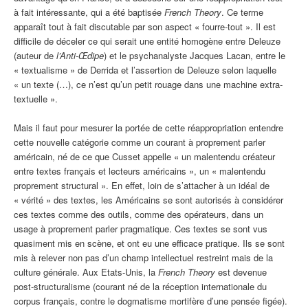
à fait intéressante, qui a été baptisée
French Theory
. Ce terme
apparaît tout à fait discutable par son aspect « fourre-tout ». Il est
difficile de déceler ce qui serait une entité homogène entre Deleuze
(auteur de
l’Anti-Œdipe
) et le psychanalyste Jacques Lacan, entre le
« textualisme » de Derrida et l’assertion de Deleuze selon laquelle
« un texte (…), ce n’est qu’un petit rouage dans une machine extra-
textuelle ».
Mais il faut pour mesurer la portée de cette réappropriation entendre
cette nouvelle catégorie comme un courant à proprement parler
américain, né de ce que Cusset appelle « un malentendu créateur
entre textes français et lecteurs américains », un « malentendu
proprement structural ». En effet, loin de s’attacher à un idéal de
« vérité » des textes, les Américains se sont autorisés à considérer
ces textes comme des outils, comme des opérateurs, dans un
usage à proprement parler pragmatique. Ces textes se sont vus
quasiment mis en scène, et ont eu une efficace pratique. Ils se sont
mis à relever non pas d’un champ intellectuel restreint mais de la
culture générale. Aux Etats-Unis, la
French Theory
est devenue
post-structuralisme (courant né de la réception internationale du
corpus français, contre le dogmatisme mortifère d’une pensée figée).