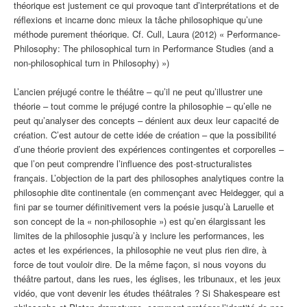
théorique est justement ce qui provoque tant d’interprétations et de
réflexions et incarne donc mieux la tâche philosophique qu’une
méthode purement théorique. Cf. Cull, Laura (2012) « Performance-
Philosophy: The philosophical turn in Performance Studies (and a
non-philosophical turn in Philosophy) »)
L’ancien préjugé contre le théâtre – qu’il ne peut qu’illustrer une
théorie – tout comme le préjugé contre la philosophie – qu’elle ne
peut qu’analyser des concepts – dénient aux deux leur capacité de
création. C’est autour de cette idée de création – que la possibilité
d’une théorie provient des expériences contingentes et corporelles –
que l’on peut comprendre l’influence des post-structuralistes
français. L’objection de la part des philosophes analytiques contre la
philosophie dite continentale (en commençant avec Heidegger, qui a
fini par se tourner définitivement vers la poésie jusqu’à Laruelle et
son concept de la « non-philosophie ») est qu’en élargissant les
limites de la philosophie jusqu’à y inclure les performances, les
actes et les expériences, la philosophie ne veut plus rien dire, à
force de tout vouloir dire. De la même façon, si nous voyons du
théâtre partout, dans les rues, les églises, les tribunaux, et les jeux
vidéo, que vont devenir les études théâtrales ? Si Shakespeare est