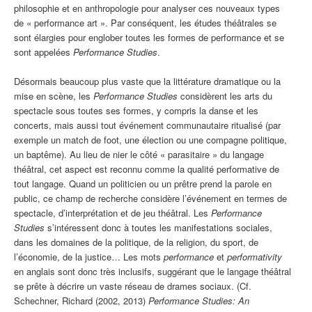
philosophie et en anthropologie pour analyser ces nouveaux types
de « performance art ». Par conséquent, les études théâtrales se
sont élargies pour englober toutes les formes de performance et se
sont appelées
Performance Studies
.
Désormais beaucoup plus vaste que la littérature dramatique ou la
mise en scène, les
Performance Studies
considèrent les arts du
spectacle sous toutes ses formes, y compris la danse et les
concerts, mais aussi tout événement communautaire ritualisé (par
exemple un match de foot, une élection ou une compagne politique,
un baptême). Au lieu de nier le côté « parasitaire » du langage
théâtral, cet aspect est reconnu comme la qualité performative de
tout langage. Quand un politicien ou un prêtre prend la parole en
public, ce champ de recherche considère l’événement en termes de
spectacle, d’interprétation et de jeu théâtral. Les
Performance
Studies
s’intéressent donc à toutes les manifestations sociales,
dans les domaines de la politique, de la religion, du sport, de
l’économie, de la justice… Les mots
performance
et
performativity
en anglais sont donc très inclusifs, suggérant que le langage théâtral
se prête à décrire un vaste réseau de drames sociaux. (Cf.
Schechner, Richard (2002, 2013)
Performance Studies: An