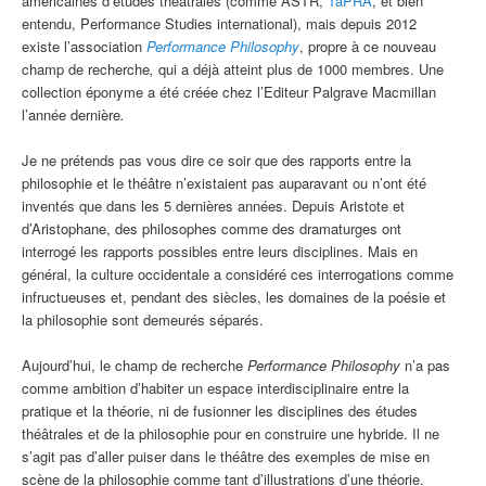
américaines d’études théâtrales (comme ASTR,
TaPRA
, et bien
entendu, Performance Studies international), mais depuis 2012
existe l’association
Performance Philosophy
, propre à ce nouveau
champ de recherche
,
qui a déjà atteint plus de 1000 membres. Une
collection éponyme a été créée chez l’Editeur Palgrave Macmillan
l’année dernière
.
Je ne prétends pas vous dire ce soir que des rapports entre la
philosophie et le théâtre n’existaient pas auparavant ou n’ont été
inventés que dans les 5 dernières années. Depuis Aristote et
d’Aristophane, des philosophes comme des dramaturges ont
interrogé les rapports possibles entre leurs disciplines. Mais en
général, la culture occidentale a considéré ces interrogations comme
infructueuses et, pendant des siècles, les domaines de la poésie et
la philosophie sont demeurés séparés.
Aujourd’hui, le champ de recherche
Performance Philosophy
n’a pas
comme ambition d’habiter un espace interdisciplinaire entre la
pratique et la théorie, ni de fusionner les disciplines des études
théâtrales et de la philosophie pour en construire une hybride. Il ne
s’agit pas d’aller puiser dans le théâtre des exemples de mise en
scène de la philosophie comme tant d’illustrations d’une théorie.