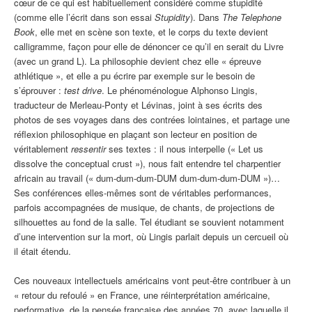
cœur de ce qui est habituellement considéré comme stupidité
(comme elle l’écrit dans son essai
Stupidity
). Dans
The Telephone
Book
, elle met en scène son texte, et le corps du texte devient
calligramme, façon pour elle de dénoncer ce qu’il en serait du Livre
(avec un grand L). La philosophie devient chez elle « épreuve
athlétique », et elle a pu écrire par exemple sur le besoin de
s’éprouver :
test drive
. Le phénoménologue Alphonso Lingis,
traducteur de Merleau-Ponty et Lévinas, joint à ses écrits des
photos de ses voyages dans des contrées lointaines, et partage une
réflexion philosophique en plaçant son lecteur en position de
véritablement
ressentir
ses textes : il nous interpelle (« Let us
dissolve the conceptual crust »), nous fait entendre tel charpentier
africain au travail (« dum-dum-dum-DUM dum-dum-dum-DUM »)…
Ses conférences elles-mêmes sont de véritables performances,
parfois accompagnées de musique, de chants, de projections de
silhouettes au fond de la salle. Tel étudiant se souvient notamment
d’une intervention sur la mort, où Lingis parlait depuis un cercueil où
il était étendu.
Ces nouveaux intellectuels américains vont peut-être contribuer à un
« retour du refoulé » en France, une réinterprétation américaine,
performative, de la pensée française des années 70, avec laquelle il