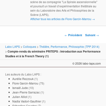
scène de sa compagnie "La Spirale ascensionnelle"
et poursuit un travail d’expérimentation théâtrale au
sein du Laboratoire des Arts et Philosophies de la
Scène (LAPS).
Afficher tous les articles de Flore Garcin-Marrou
→
Navigation des articles
←
Précédent
Suivant
→
Labo LAPS
>
Colloques
>
Théâtre, Performance, Philosophie (TPP 2014)
>
Compte-rendu du séminaire PRITEPS : Introduction aux Performance
Studies et à la French Theory (1)
© 2026 labo-laps.com
Les auteurs du Labo LAPS :
Aurélie Rezzouk
(1)
Flore Garcin-Marrou
(75)
Ismaël Jude
(10)
Jean-Pierre Sarrazac
(1)
Julien Alliot
(1)
Nadia Vadori-Gauthier
(1)
Sébastien Couston
(7)