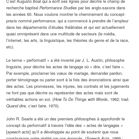
C’est Augusto Boal qui a écrit ses lignes pour décrire le champ de
recherche baptisé
Performance Studies
par les anglo-saxons dans
les années 60. Nous voulons montrer le cheminement du concept-
praxis nommé
performance
, qui a commencé à prendre de l’ampleur
dans les départements d’études théâtrales et qui est actuellement
quasi omniprésent dans une multitude de secteurs (le média,
l’internet, les arts, la linguistique, les théories du genre et de la race,
etc).
Le terme « performatif » a été inventé par J. L. Austin, philosophe
linguiste, pour décrire les actes de langage où « dire, c’est faire ».
Par exemple, proclamer les vœux de mariage, demander pardon,
porter témoignage ou parier sont à la fois des énonciations ainsi que
des actes. Les promesses, les injures, les contrats et les jugements
ne font pas que décrire ou représenter des actes mais sont de
véritables actions en soi. (
How To Do Things with Words
, 1962; trad.
Quand dire, c’est faire,
1970).
John R. Searle a été un des premiers philosophes à approfondir le
concept du performatif à travers l’idée des « actes de langages »
[
speech acts
] qu’il a développée au point de soutenir que nous
construisons notre réalité par nos énoncés. (
Speech Acts
, 1969 ;