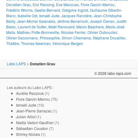
Donatien Grau
,
Eloi Recoing
,
Eve Mancuso
,
Flore Garcin-Marrou
,
Frédéric Worms
,
Gaelle Bernard
,
Grégoire Ingold
,
Guillaume Sibertin-
Blanc
,
Isabelle Ost
,
Ismaël Jude
,
Jacques Rancière
,
Jean-Christophe
Bailly
,
Jean-Michel Salanskis
,
Jérôme Benarroch
,
Joseph Danan
,
Judith
Balso
,
Laurent de Sutter
,
Maël Renouard
,
Marco Baschera
,
Marie-José
Malis
,
Mathieu Potte-Bonneville
,
Nicolas Ferrier
,
Olivier Dubouclez
,
Olivier Saccomano
,
Philosophie
,
Simon Chemama
,
Stéphane Douailler
,
Théâtre
,
Thomas Newman
,
Véronique Bergen
Labo LAPS
>
Donatien Grau
© 2026 labo-laps.com
Les auteurs du Labo LAPS :
Aurélie Rezzouk
(1)
Flore Garcin-Marrou
(75)
Ismaël Jude
(10)
Jean-Pierre Sarrazac
(1)
Julien Alliot
(1)
Nadia Vadori-Gauthier
(1)
Sébastien Couston
(7)
Shirley Niclais
(1)