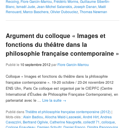
Recoing
,
Flore Garcin-Marrou
,
Frédéric Worms
,
Guillaume Sibertin-
Blanc
,
Ismaël Jude
,
Jean-Michel Salanskis
,
Joseph Danan
,
Maël
Renouard
,
Marco Baschera
,
Olivier Dubouclez
,
Thomas Newman
Argument du colloque « Images et
fonctions du théâtre dans la
philosophie française contemporaine »
Publié le
10 septembre 2012
par
Flore Garcin-Marrou
Colloque « Images et fonctions du théâtre dans la philosophie
française contemporaine ». 19-20 octobre / 23-24 novembre 2012
ENS Ulm, Paris Ce colloque est organisé par le CIEPFC (Centre
International d’Études de Philosophie Française Contemporaine), en
partenariat avec le …
Lire la suite
→
Publié dans
Théâtre et philosophie française contemporaine (2012)
|
Mots-clés :
Alain Badiou
,
Aliocha Wald-Lasowski
,
André Hirt
,
Andrea
Cavazzini
,
Bertrand Ogilvie
,
Catherine Naugrette
,
collectif 71
,
colloque
,
Corinne Enaudeau
,
Damien Schultz
,
Daniel Franco
,
Dimitra Panopoulos
,