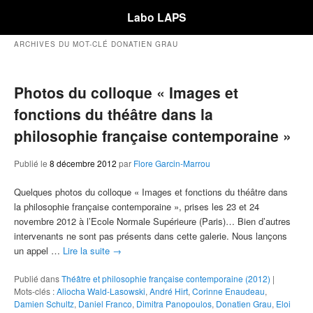
Labo LAPS
ARCHIVES DU MOT-CLÉ
DONATIEN GRAU
Photos du colloque « Images et
fonctions du théâtre dans la
philosophie française contemporaine »
Publié le
8 décembre 2012
par
Flore Garcin-Marrou
Quelques photos du colloque « Images et fonctions du théâtre dans
la philosophie française contemporaine », prises les 23 et 24
novembre 2012 à l’Ecole Normale Supérieure (Paris)… Bien d’autres
intervenants ne sont pas présents dans cette galerie. Nous lançons
un appel …
Lire la suite
→
Publié dans
Théâtre et philosophie française contemporaine (2012)
|
Mots-clés :
Aliocha Wald-Lasowski
,
André Hirt
,
Corinne Enaudeau
,
Damien Schultz
,
Daniel Franco
,
Dimitra Panopoulos
,
Donatien Grau
,
Eloi