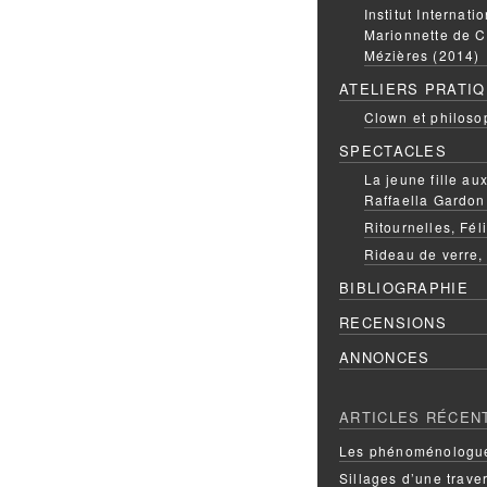
Institut Internati
Marionnette de C
Mézières (2014)
ATELIERS PRATI
Clown et philoso
SPECTACLES
La jeune fille a
Raffaella Gardon
Ritournelles, Fél
Rideau de verre,
BIBLIOGRAPHIE
RECENSIONS
ANNONCES
ARTICLES RÉCEN
Les phénoménologue
Sillages d’une trave