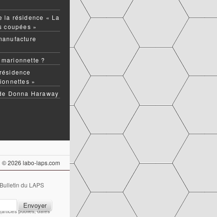
 la résidence « La
ns coupées »
manufacture
 marionnette ?
résidence
ionnettes »
 de Donna Haraway
© 2026 labo-laps.com
 Bulletin du LAPS
articles publiés, dates