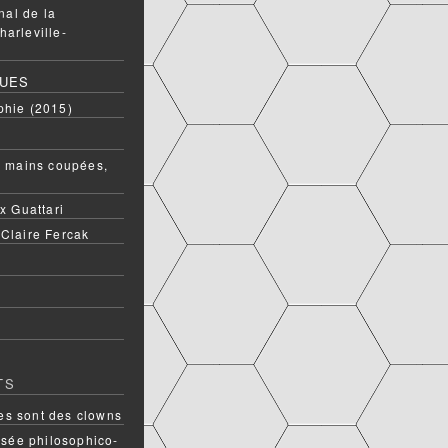
onal de la
harleville-
QUES
phie (2015)
ux mains coupées,
ix Guattari
 Claire Fercak
TS
s sont des clowns
rsée philosophico-