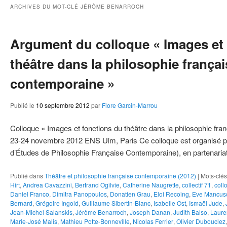
PS
ie
ARCHIVES DU MOT-CLÉ
JÉRÔME BENARROCH
Argument du colloque « Images et
théâtre dans la philosophie françai
contemporaine »
Publié le
10 septembre 2012
par
Flore Garcin-Marrou
Colloque « Images et fonctions du théâtre dans la philosophie fra
23-24 novembre 2012 ENS Ulm, Paris Ce colloque est organisé pa
d’Études de Philosophie Française Contemporaine), en partenari
Publié dans
Théâtre et philosophie française contemporaine (2012)
|
Mots-clés
Hirt
,
Andrea Cavazzini
,
Bertrand Ogilvie
,
Catherine Naugrette
,
collectif 71
,
coll
Daniel Franco
,
Dimitra Panopoulos
,
Donatien Grau
,
Eloi Recoing
,
Eve Mancus
Bernard
,
Grégoire Ingold
,
Guillaume Sibertin-Blanc
,
Isabelle Ost
,
Ismaël Jude
,
Jean-Michel Salanskis
,
Jérôme Benarroch
,
Joseph Danan
,
Judith Balso
,
Laure
Marie-José Malis
,
Mathieu Potte-Bonneville
,
Nicolas Ferrier
,
Olivier Dubouclez