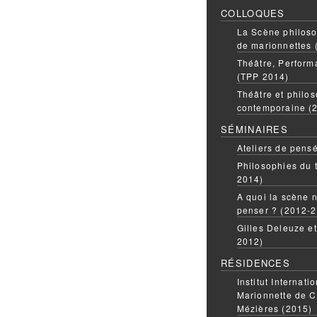
COLLOQUES
La Scène philoso
de marionnettes 
Théâtre, Perform
(TPP 2014)
Théâtre et philos
contemporaine (
SÉMINAIRES
Ateliers de pens
Philosophies du 
2014)
A quoi la scène n
penser ? (2012-
Gilles Deleuze e
2012)
RÉSIDENCES
Institut Internati
Marionnette de C
Mézières (2015)