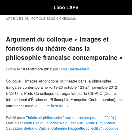
Labo LAPS
ARCHIVES DU MOT-CLÉ
SIMON CHEMAMA
Argument du colloque « Images et
fonctions du théâtre dans la
philosophie française contemporaine »
Publié le
10 septembre 2012
par
Flore Garcin-Marrou
Colloque « Images et fonctions du théâtre dans la philosophie
française contemporaine ». 19-20 octobre / 23-24 novembre 2012
ENS Ulm, Paris Ce colloque est organisé par le CIEPFC (Centre
International d’Études de Philosophie Française Contemporaine), en
partenariat avec le …
Lire la suite
→
Publié dans
Théâtre et philosophie française contemporaine (2012)
|
Mots-clés :
Alain Badiou
,
Aliocha Wald-Lasowski
,
André Hirt
,
Andrea
Cavazzini
,
Bertrand Ogilvie
,
Catherine Naugrette
,
collectif 71
,
colloque
,