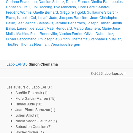
Corinne Enaudeau
,
Damien Schultz
,
Daniel Franco
,
Dimitra Panopoulos
,
Donatien Grau
,
Eloi Recoing
,
Eve Mancuso
,
Flore Garcin-Marrou
,
Frédéric Worms
,
Gaelle Bernard
,
Grégoire Ingold
,
Guillaume Sibertin-
Blanc
,
Isabelle Ost
,
Ismaël Jude
,
Jacques Rancière
,
Jean-Christophe
Bailly
,
Jean-Michel Salanskis
,
Jérôme Benarroch
,
Joseph Danan
,
Judith
Balso
,
Laurent de Sutter
,
Maël Renouard
,
Marco Baschera
,
Marie-José
Malis
,
Mathieu Potte-Bonneville
,
Nicolas Ferrier
,
Olivier Dubouclez
,
Olivier Saccomano
,
Philosophie
,
Simon Chemama
,
Stéphane Douailler
,
Théâtre
,
Thomas Newman
,
Véronique Bergen
Labo LAPS
>
Simon Chemama
© 2026 labo-laps.com
Les auteurs du Labo LAPS :
Aurélie Rezzouk
(1)
Flore Garcin-Marrou
(75)
Ismaël Jude
(10)
Jean-Pierre Sarrazac
(1)
Julien Alliot
(1)
Nadia Vadori-Gauthier
(1)
Sébastien Couston
(7)
Shirley Niclais
(1)