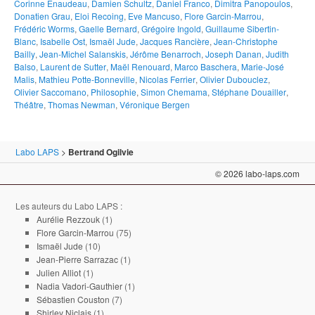
Corinne Enaudeau
,
Damien Schultz
,
Daniel Franco
,
Dimitra Panopoulos
,
Donatien Grau
,
Eloi Recoing
,
Eve Mancuso
,
Flore Garcin-Marrou
,
Frédéric Worms
,
Gaelle Bernard
,
Grégoire Ingold
,
Guillaume Sibertin-
Blanc
,
Isabelle Ost
,
Ismaël Jude
,
Jacques Rancière
,
Jean-Christophe
Bailly
,
Jean-Michel Salanskis
,
Jérôme Benarroch
,
Joseph Danan
,
Judith
Balso
,
Laurent de Sutter
,
Maël Renouard
,
Marco Baschera
,
Marie-José
Malis
,
Mathieu Potte-Bonneville
,
Nicolas Ferrier
,
Olivier Dubouclez
,
Olivier Saccomano
,
Philosophie
,
Simon Chemama
,
Stéphane Douailler
,
Théâtre
,
Thomas Newman
,
Véronique Bergen
Labo LAPS
>
Bertrand Ogilvie
© 2026 labo-laps.com
Les auteurs du Labo LAPS :
Aurélie Rezzouk
(1)
Flore Garcin-Marrou
(75)
Ismaël Jude
(10)
Jean-Pierre Sarrazac
(1)
Julien Alliot
(1)
Nadia Vadori-Gauthier
(1)
Sébastien Couston
(7)
Shirley Niclais
(1)