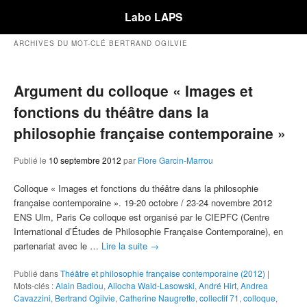
Labo LAPS
ARCHIVES DU MOT-CLÉ
BERTRAND OGILVIE
Argument du colloque « Images et
fonctions du théâtre dans la
philosophie française contemporaine »
Publié le
10 septembre 2012
par
Flore Garcin-Marrou
Colloque « Images et fonctions du théâtre dans la philosophie
française contemporaine ». 19-20 octobre / 23-24 novembre 2012
ENS Ulm, Paris Ce colloque est organisé par le CIEPFC (Centre
International d’Études de Philosophie Française Contemporaine), en
partenariat avec le …
Lire la suite
→
Publié dans
Théâtre et philosophie française contemporaine (2012)
|
Mots-clés :
Alain Badiou
,
Aliocha Wald-Lasowski
,
André Hirt
,
Andrea
Cavazzini
,
Bertrand Ogilvie
,
Catherine Naugrette
,
collectif 71
,
colloque
,