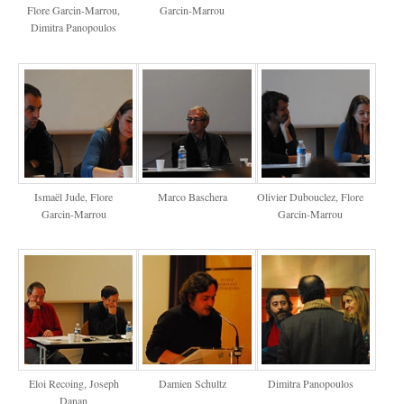
Flore Garcin-Marrou,
Garcin-Marrou
Dimitra Panopoulos
Ismaël Jude, Flore
Marco Baschera
Olivier Dubouclez, Flore
Garcin-Marrou
Garcin-Marrou
Eloi Recoing, Joseph
Damien Schultz
Dimitra Panopoulos
Danan