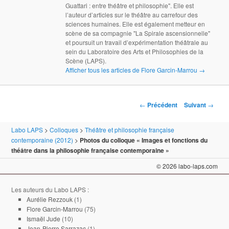
Guattari : entre théâtre et philosophie". Elle est
l’auteur d’articles sur le théâtre au carrefour des
sciences humaines. Elle est également metteur en
scène de sa compagnie "La Spirale ascensionnelle"
et poursuit un travail d’expérimentation théâtrale au
sein du Laboratoire des Arts et Philosophies de la
Scène (LAPS).
Afficher tous les articles de Flore Garcin-Marrou
→
Navigation des articles
←
Précédent
Suivant
→
Labo LAPS
>
Colloques
>
Théâtre et philosophie française
contemporaine (2012)
>
Photos du colloque « Images et fonctions du
théâtre dans la philosophie française contemporaine »
© 2026 labo-laps.com
Les auteurs du Labo LAPS :
Aurélie Rezzouk
(1)
Flore Garcin-Marrou
(75)
Ismaël Jude
(10)
Jean-Pierre Sarrazac
(1)