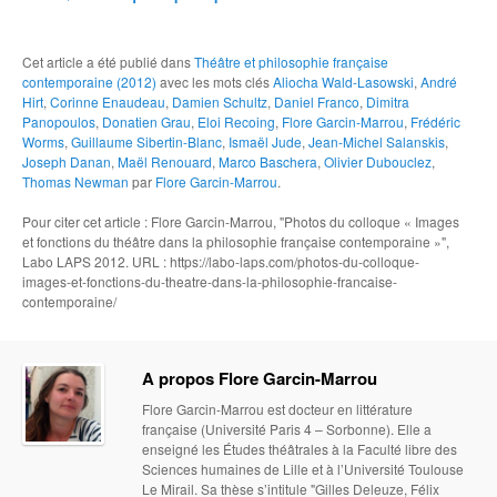
Cet article a été publié dans
Théâtre et philosophie française
contemporaine (2012)
avec les mots clés
Aliocha Wald-Lasowski
,
André
Hirt
,
Corinne Enaudeau
,
Damien Schultz
,
Daniel Franco
,
Dimitra
Panopoulos
,
Donatien Grau
,
Eloi Recoing
,
Flore Garcin-Marrou
,
Frédéric
Worms
,
Guillaume Sibertin-Blanc
,
Ismaël Jude
,
Jean-Michel Salanskis
,
Joseph Danan
,
Maël Renouard
,
Marco Baschera
,
Olivier Dubouclez
,
Thomas Newman
par
Flore Garcin-Marrou
.
Pour citer cet article : Flore Garcin-Marrou, "Photos du colloque « Images
et fonctions du théâtre dans la philosophie française contemporaine »",
Labo LAPS 2012. URL : https://labo-laps.com/photos-du-colloque-
images-et-fonctions-du-theatre-dans-la-philosophie-francaise-
contemporaine/
A propos Flore Garcin-Marrou
Flore Garcin-Marrou est docteur en littérature
française (Université Paris 4 – Sorbonne). Elle a
enseigné les Études théâtrales à la Faculté libre des
Sciences humaines de Lille et à l’Université Toulouse
Le Mirail. Sa thèse s’intitule "Gilles Deleuze, Félix