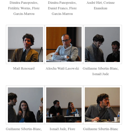
Dimitra Panopoulos,
Dimitra Panopoulos,
André Hirt, Corinne
Frédéric Worms, Flore
Daniel Franco, Flore
Enaudeau
Garcin-Marrou
Garcin-Marrou
Maël Renouard
Aliocha Wald-Lasowski
Guillaume Sibertin-Blanc,
Ismaël Jude
Guillaume Sibertin-Blanc,
Ismaël Jude, Flore
Guillaume Sibertin-Blanc