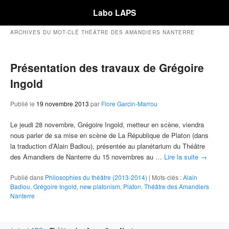
Labo LAPS
ARCHIVES DU MOT-CLÉ
THÉÂTRE DES AMANDIERS NANTERRE
Présentation des travaux de Grégoire
Ingold
Publié le
19 novembre 2013
par
Flore Garcin-Marrou
Le jeudi 28 novembre, Grégoire Ingold, metteur en scène, viendra
nous parler de sa mise en scène de La République de Platon (dans
la traduction d’Alain Badiou), présentée au planétarium du Théâtre
des Amandiers de Nanterre du 15 novembres au …
Lire la suite
→
Publié dans
Philosophies du théâtre (2013-2014)
|
Mots-clés :
Alain
Badiou
,
Grégoire Ingold
,
new platonism
,
Platon
,
Théâtre des Amandiers
Nanterre