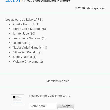
Labo LAPS
>
Théâtre des Amandiers Nanterre
© 2026 labo-laps.com
Les auteurs du Labo LAPS :
Aurélie Rezzouk
(1)
Flore Garcin-Marrou
(75)
Ismaël Jude
(10)
Jean-Pierre Sarrazac
(1)
Julien Alliot
(1)
Nadia Vadori-Gauthier
(1)
Sébastien Couston
(7)
Shirley Niclais
(1)
Violaine Chavanne
(2)
Mentions légales
Inscription au Bulletin du LAPS