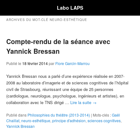
Labo LAPS
ARCHIVES DU MOT-CLÉ
NEURO-ESTHÉTIQUE
Compte-rendu de la séance avec
Yannick Bressan
Publié le
18 février 2014
par
Flore Garcin-Marrou
Yannick Bressan nous a parlé d’une expérience réalisée en 2007-
2008 au laboratoire d’imagerie et de sciences cognitives de l’hôpital
civil de Strasbourg, réunissant une équipe de 25 personnes
(cardiologue, neurologue, psychologue, ingénieurs et artistes), en
collaboration avec le TNS dirigé …
Lire la suite
→
Publié dans
Philosophies du théâtre (2013-2014)
|
Mots-clés :
Gaël
Chaillat
,
neuro-esthétique
,
principe d'adhésion
,
sciences cognitives
,
Yannick Bressan