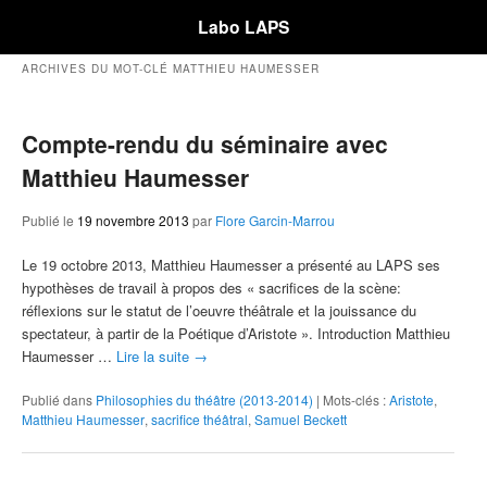
Labo LAPS
ARCHIVES DU MOT-CLÉ
MATTHIEU HAUMESSER
Compte-rendu du séminaire avec
Matthieu Haumesser
Publié le
19 novembre 2013
par
Flore Garcin-Marrou
Le 19 octobre 2013, Matthieu Haumesser a présenté au LAPS ses
hypothèses de travail à propos des « sacrifices de la scène:
réflexions sur le statut de l’oeuvre théâtrale et la jouissance du
spectateur, à partir de la Poétique d’Aristote ». Introduction Matthieu
Haumesser …
Lire la suite
→
Publié dans
Philosophies du théâtre (2013-2014)
|
Mots-clés :
Aristote
,
Matthieu Haumesser
,
sacrifice théâtral
,
Samuel Beckett