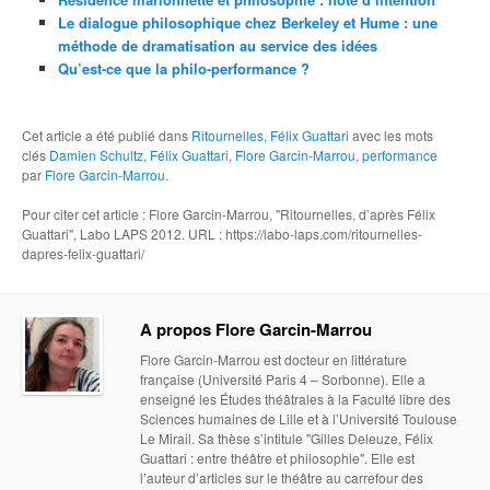
Le dialogue philosophique chez Berkeley et Hume : une
méthode de dramatisation au service des idées
Qu’est-ce que la philo-performance ?
Cet article a été publié dans
Ritournelles, Félix Guattari
avec les mots
clés
Damien Schultz
,
Félix Guattari
,
Flore Garcin-Marrou
,
performance
par
Flore Garcin-Marrou
.
Pour citer cet article : Flore Garcin-Marrou, "Ritournelles, d’après Félix
Guattari", Labo LAPS 2012. URL : https://labo-laps.com/ritournelles-
dapres-felix-guattari/
A propos Flore Garcin-Marrou
Flore Garcin-Marrou est docteur en littérature
française (Université Paris 4 – Sorbonne). Elle a
enseigné les Études théâtrales à la Faculté libre des
Sciences humaines de Lille et à l’Université Toulouse
Le Mirail. Sa thèse s’intitule "Gilles Deleuze, Félix
Guattari : entre théâtre et philosophie". Elle est
l’auteur d’articles sur le théâtre au carrefour des