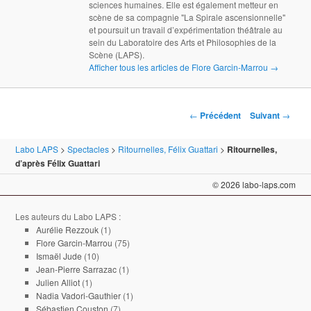
sciences humaines. Elle est également metteur en
scène de sa compagnie "La Spirale ascensionnelle"
et poursuit un travail d’expérimentation théâtrale au
sein du Laboratoire des Arts et Philosophies de la
Scène (LAPS).
Afficher tous les articles de Flore Garcin-Marrou
→
Navigation des articles
←
Précédent
Suivant
→
Labo LAPS
>
Spectacles
>
Ritournelles, Félix Guattari
>
Ritournelles,
d’après Félix Guattari
© 2026 labo-laps.com
Les auteurs du Labo LAPS :
Aurélie Rezzouk
(1)
Flore Garcin-Marrou
(75)
Ismaël Jude
(10)
Jean-Pierre Sarrazac
(1)
Julien Alliot
(1)
Nadia Vadori-Gauthier
(1)
Sébastien Couston
(7)