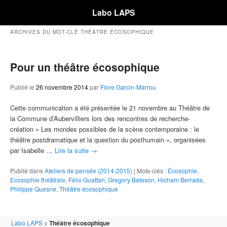
Labo LAPS
ARCHIVES DU MOT-CLÉ
THÉÂTRE ÉCOSOPHIQUE
Pour un théâtre écosophique
Publié le
26 novembre 2014
par
Flore Garcin-Marrou
Cette communication a été présentée le 21 novembre au Théâtre de
la Commune d’Aubervilliers lors des rencontres de recherche-
création « Les mondes possibles de la scène contemporaine : le
théâtre postdramatique et la question du posthumain », organisées
par Isabelle …
Lire la suite
→
Publié dans
Ateliers de pensée (2014-2015)
|
Mots-clés :
Écosophie
,
Ecosophie théâtrale
,
Félix Guattari
,
Gregory Bateson
,
Hicham Berrada
,
Philippe Quesne
,
Théâtre écosophique
Labo LAPS
>
Théâtre écosophique