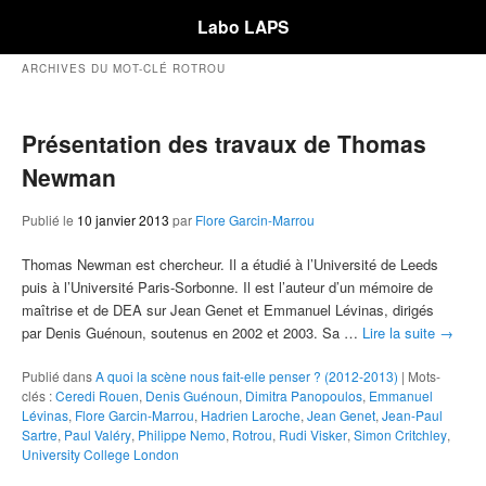
Labo LAPS
ARCHIVES DU MOT-CLÉ
ROTROU
Présentation des travaux de Thomas
Newman
Publié le
10 janvier 2013
par
Flore Garcin-Marrou
Thomas Newman est chercheur. Il a étudié à l’Université de Leeds
puis à l’Université Paris-Sorbonne. Il est l’auteur d’un mémoire de
maîtrise et de DEA sur Jean Genet et Emmanuel Lévinas, dirigés
par Denis Guénoun, soutenus en 2002 et 2003. Sa …
Lire la suite
→
Publié dans
A quoi la scène nous fait-elle penser ? (2012-2013)
|
Mots-
clés :
Ceredi Rouen
,
Denis Guénoun
,
Dimitra Panopoulos
,
Emmanuel
Lévinas
,
Flore Garcin-Marrou
,
Hadrien Laroche
,
Jean Genet
,
Jean-Paul
Sartre
,
Paul Valéry
,
Philippe Nemo
,
Rotrou
,
Rudi Visker
,
Simon Critchley
,
University College London