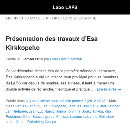
Labo LAPS
ARCHIVES DU MOT-CLÉ
PHILIPPE LACOUE-LABARTHE
Présentation des travaux d’Esa
Kirkkopelto
Publié le
8 janvier 2013
par
Flore Garcin-Marrou
Ce 22 décembre dernier, lors de la première séance du séminaire,
Esa Kirkkoppelto a été un interlocuteur privilégié pour les membres
du LAPS car depuis de nombreuses années, il tient à mener une
double activité de recherche, théorique et pratique. …
Lire la suite
→
Publié dans
A quoi la scène nous fait-elle penser ? (2012-2013)
|
Mots-
clés :
Denis Guénoun
,
Esa Kirkkopelto
,
Jacques Taminiaux
,
Jari Halonen
,
Jari Hietanen
,
Jean-Luc Nancy
,
Jorma Tommila
,
Jouko Turkka
,
Kira
Poutanen
,
Other Spaces group
,
Philippe Lacoue-Labarthe
,
Reindeer
safari
,
Secret Retraining Camps