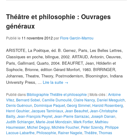
Théâtre et philosophie : Ouvrages
généraux
Publié le
11 novembre 2012
par
Flore Garcin-Marrou
ARISTOTE, La Poétique, éd. B. Gernez, Paris, Les Belles Lettres,
Classiques en poche, bilingue, 2002. ARTAUD, Antonin, Oeuvres,
Paris, Gallimard, Quarto, 2004. BEAUFRET, Jean, Hölderlin et
Sophocle, Brionne, édition Gérard Monfort, 1983. BIRRINGER,
Johannes, Theatre, Theory, Postmodernism, Bloomington, Indiana
University Press, …
Lire la suite
→
Publié dans
Bibliographie Théâtre et philosophie
|
Mots-clés :
Antoine
Vitez
,
Bernard Sobel
,
Camille Dumoulié
,
Claire Nancy
,
Daniel Mesguich
,
Denis Guénoun
,
Dominique Paquet
,
Georg Simmel
,
Harold Rosenberg
,
Henri Gouhier
,
Jacques Taminiaux
,
Jean Beaufret
,
Jean-Christophe
Bailly
,
Jean-François Peyret
,
Jean-Pierre Sarrazac
,
Joseph Danan
,
Judith Schlanger
,
Marie-José Mondzain
,
Mark Fortier
,
Mathieu
Haumesser
,
Michel Deguy
,
Michèle Foucher
,
Peter Szendy
,
Philippe
Lacoue-Labarthe
,
Philosophie
,
Rainer Nagele
,
Théâtre
,
Thomas