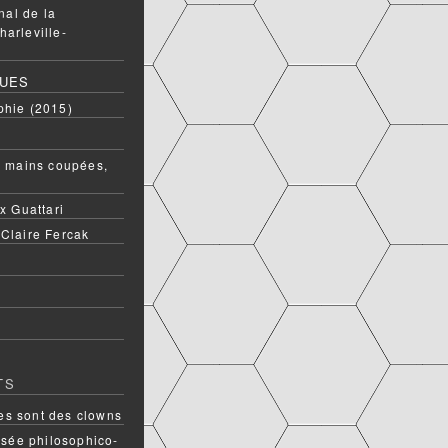
onal de la
harleville-
QUES
phie (2015)
ux mains coupées,
ix Guattari
 Claire Fercak
TS
s sont des clowns
rsée philosophico-