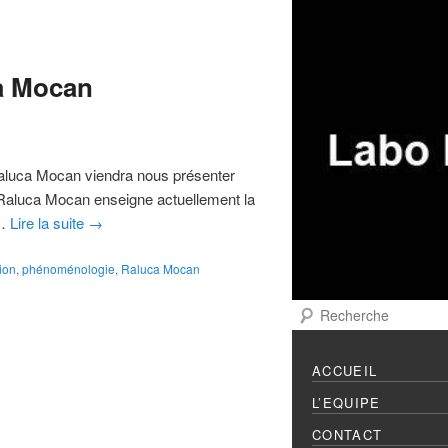
Menu principal
Aller au contenu prin
Aller au contenu sec
ca Mocan
Raluca Mocan viendra nous présenter
 Raluca Mocan enseigne actuellement la
 …
Lire la suite
→
ion
,
phénoménologie
,
Raluca Mocan
Recherche
ACCUEIL
L’EQUIPE
CONTACT