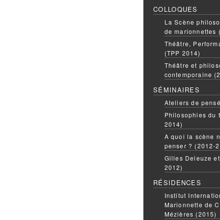
COLLOQUES
La Scène philoso
de marionnettes 
Théâtre, Perform
(TPP 2014)
Théâtre et philos
contemporaine (
SÉMINAIRES
Ateliers de pens
Philosophies du 
2014)
A quoi la scène n
penser ? (2012-
Gilles Deleuze e
2012)
RÉSIDENCES
Institut Internati
Marionnette de C
Mézières (2015)