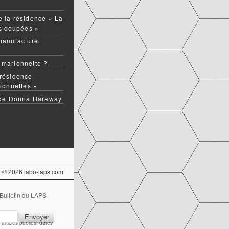
 la résidence « La
ns coupées »
manufacture
 marionnette ?
résidence
ionnettes »
 de Donna Haraway
© 2026 labo-laps.com
 Bulletin du LAPS
articles publiés, dates