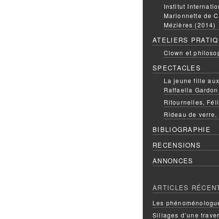
Institut Internati
Marionnette de C
Mézières (2014)
ATELIERS PRATI
Clown et philoso
SPECTACLES
La jeune fille a
Raffaella Gardon
Ritournelles, Fél
Rideau de verre,
BIBLIOGRAPHIE
RECENSIONS
ANNONCES
ARTICLES RÉCEN
Les phénoménologue
Sillages d’une trave