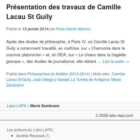
Présentation des travaux de Camille
Lacau St Guily
Publié le
13 janvier 2014
par
Flore Garcin-Marrou
Après des études de philosophie, à Paris IV, où Camille Lacau St
Guily a notamment travaillé, en maîtrise, sur « L’harmonie dans le
cosmos platonicien » et, en DEA, sur « Le chœur dans la tragédie
grecque », des études de journalisme, elle obtient …
Lire la suite
→
Publié dans
Philosophies du théâtre (2013-2014)
|
Mots-clés :
Camille
Lacau St Guily
,
José Ortega y Gasset
,
La Tumba de Antígona
,
María
Zambrano
Labo LAPS
>
María Zambrano
© 2026 labo-laps.com
Les auteurs du Labo LAPS :
Aurélie Rezzouk
(1)