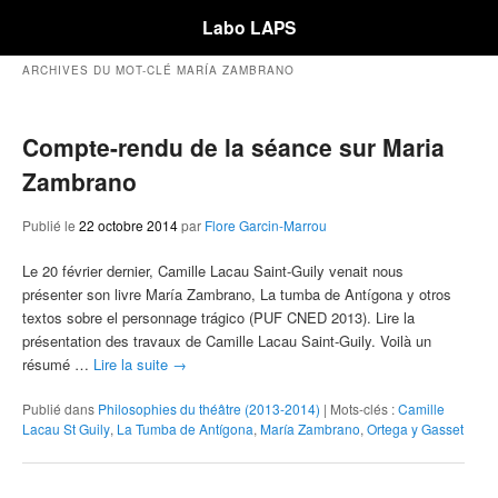
Labo LAPS
ARCHIVES DU MOT-CLÉ
MARÍA ZAMBRANO
Compte-rendu de la séance sur Maria
Zambrano
Publié le
22 octobre 2014
par
Flore Garcin-Marrou
Le 20 février dernier, Camille Lacau Saint-Guily venait nous
présenter son livre María Zambrano, La tumba de Antígona y otros
textos sobre el personnage trágico (PUF CNED 2013). Lire la
présentation des travaux de Camille Lacau Saint-Guily. Voilà un
résumé …
Lire la suite
→
Publié dans
Philosophies du théâtre (2013-2014)
|
Mots-clés :
Camille
Lacau St Guily
,
La Tumba de Antígona
,
María Zambrano
,
Ortega y Gasset