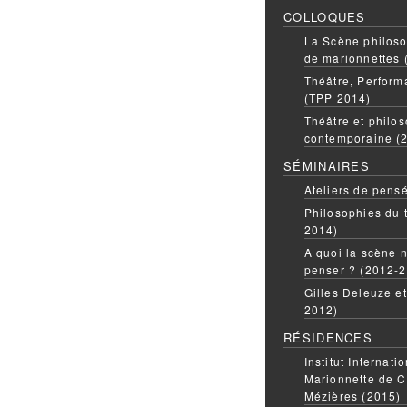
COLLOQUES
La Scène philoso
de marionnettes 
Théâtre, Perform
(TPP 2014)
Théâtre et philos
contemporaine (
SÉMINAIRES
Ateliers de pens
Philosophies du 
2014)
A quoi la scène n
penser ? (2012-
Gilles Deleuze e
2012)
RÉSIDENCES
Institut Internati
Marionnette de C
Mézières (2015)