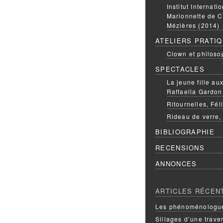
Institut Internati
Marionnette de C
Mézières (2014)
ATELIERS PRATI
Clown et philoso
SPECTACLES
La jeune fille a
Raffaella Gardon
Ritournelles, Fél
Rideau de verre,
BIBLIOGRAPHIE
RECENSIONS
ANNONCES
ARTICLES RÉCEN
Les phénoménologue
Sillages d’une trave