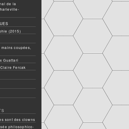
onal de la
harleville-
QUES
phie (2015)
ux mains coupées,
ix Guattari
 Claire Fercak
TS
s sont des clowns
rsée philosophico-