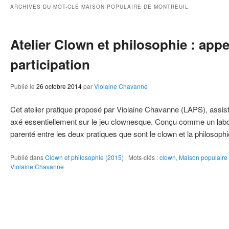
s - Labo LAPS
ie
ARCHIVES DU MOT-CLÉ
MAISON POPULAIRE DE MONTREUIL
Atelier Clown et philosophie : appe
participation
Publié le
26 octobre 2014
par
Violaine Chavanne
Cet atelier pratique proposé par Violaine Chavanne (LAPS), assi
axé essentiellement sur le jeu clownesque. Conçu comme un labora
parenté entre les deux pratiques que sont le clown et la philosop
Publié dans
Clown et philosophie (2015)
|
Mots-clés :
clown
,
Maison populaire 
Violaine Chavanne