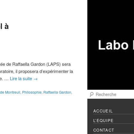
Menu principal
Aller au contenu prin
Aller au contenu sec
l à
stée de Raffaella Gardon (LAPS) sera
toire, il proposera d’expérimenter la
hie. …
Lire la suite
→
de Montreuil
,
Philosophie
,
Raffaella Gardon
,
Recherche
ACCUEIL
L’EQUIPE
CONTACT