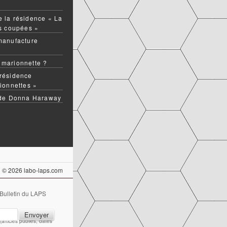
 la résidence « La
ns coupées »
manufacture
 marionnette ?
résidence
ionnettes »
 de Donna Haraway
© 2026 labo-laps.com
 Bulletin du LAPS
articles publiés, dates