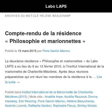
Labo LAPS
ARCHIVES DU MOT-CLÉ
HÉLÈNE BEAUCHAMP
Compte-rendu de la résidence
« Philosophie et marionnettes »
Publié le
15 mars 2015
par
Flore Garcin-Marrou
La deuxième résidence « Philosophie et marionnettes » du Labo
LAPS a eu lieu du 9 au 13 février 2015, à l’Institut International de la
marionnette de Charleville-Mézières. Après deux réunions
préparatoires qui ont réuni les membres de la résidence à la …
Lire
la suite
→
Publié dans
Institut International de la Marionnette de Charleville-
Mézières (2015)
|
Mots-clés :
Anaëlle Impe
,
Aurélie Rezzouk
,
Donna
Haraway
,
Eloi Recoing
,
Flore Garcin-Marrou
,
Hélène Beauchamp
,
Noémie Lorentz
,
Raffaella Gardon
,
Raphaèle Fleury
,
Shirley Niclais