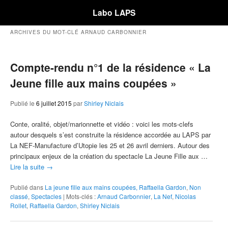
Labo LAPS
ARCHIVES DU MOT-CLÉ
ARNAUD CARBONNIER
Compte-rendu n°1 de la résidence « La
Jeune fille aux mains coupées »
Publié le
6 juillet 2015
par
Shirley Niclais
Conte, oralité, objet/marionnette et vidéo : voici les mots-clefs
autour desquels s’est construite la résidence accordée au LAPS par
La NEF-Manufacture d’Utopie les 25 et 26 avril derniers. Autour des
principaux enjeux de la création du spectacle La Jeune Fille aux …
Lire la suite
→
Publié dans
La jeune fille aux mains coupées, Raffaella Gardon
,
Non
classé
,
Spectacles
|
Mots-clés :
Arnaud Carbonnier
,
La Nef
,
Nicolas
Rollet
,
Raffaella Gardon
,
Shirley Niclais