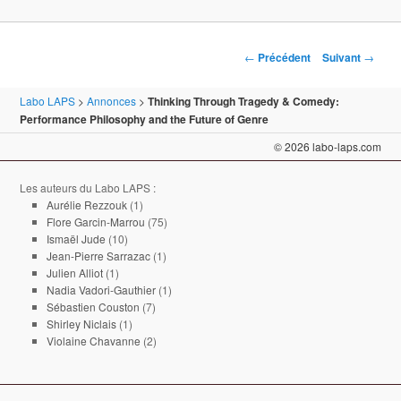
Navigation des articles
←
Précédent
Suivant
→
Labo LAPS
>
Annonces
>
Thinking Through Tragedy & Comedy:
Performance Philosophy and the Future of Genre
© 2026 labo-laps.com
Les auteurs du Labo LAPS :
Aurélie Rezzouk
(1)
Flore Garcin-Marrou
(75)
Ismaël Jude
(10)
Jean-Pierre Sarrazac
(1)
Julien Alliot
(1)
Nadia Vadori-Gauthier
(1)
Sébastien Couston
(7)
Shirley Niclais
(1)
Violaine Chavanne
(2)