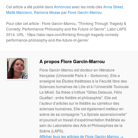
Cet article a été publié dans
Annonces
avec les mots clés
Anna Street
,
Maïté Marciano
,
Ramona Mosse
par
Flore Garcin-Marrou
.
Pour citer cet article : Flore Garcin-Marrou, "Thinking Through Tragedy &
Comedy: Performance Philosophy and the Future of Genre", Labo LAPS
2014. URL : https://labo-laps.com/thinking-through-tragedy-comedy-
performance-philosophy-and-the-future-of-genre/
A propos Flore Garcin-Marrou
Flore Garcin-Marrou est docteur en littérature
française (Université Paris 4 – Sorbonne). Elle a
enseigné les Études théâtrales à la Faculté libre des
Sciences humaines de Lille et à l’Université Toulouse
Le Mirail. Sa thèse s’intitule "Gilles Deleuze, Félix
Guattari : entre théâtre et philosophie". Elle est
l’auteur d’articles sur le théâtre au carrefour des
sciences humaines. Elle est également metteur en
scène de sa compagnie "La Spirale ascensionnelle"
et poursuit un travail d’expérimentation théâtrale au
sein du Laboratoire des Arts et Philosophies de la
Scène (LAPS).
Afficher tous les articles de Flore Garcin-Marrou
→